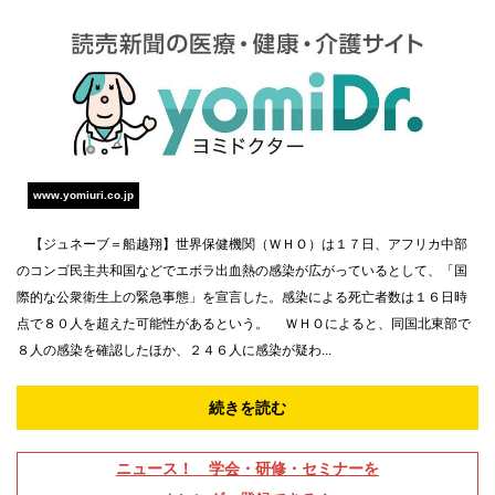
www.yomiuri.co.jp
【ジュネーブ＝船越翔】世界保健機関（ＷＨＯ）は１７日、アフリカ中部
のコンゴ民主共和国などでエボラ出血熱の感染が広がっているとして、「国
際的な公衆衛生上の緊急事態」を宣言した。感染による死亡者数は１６日時
点で８０人を超えた可能性があるという。 ＷＨＯによると、同国北東部で
８人の感染を確認したほか、２４６人に感染が疑わ...
続きを読む
ニュース！ 学会・研修・セミナーを