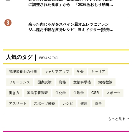
に調整された食事」から 「2026あおもり酷暑…
3
余った肉じゃがをスペイン風オムレツにアレン
ジ…超お手軽な変身レシピ | ヨミドクター(読売…
人気のタグ
POPULAR TAG
管理栄養士の仕事
キャリアアップ
学会
キャリア
フリーランス
国家試験
資格
文部科学省
栄養教諭
働き方
国民栄養調査
生化学
生理学
CSR
スポーツ
アスリート
スポーツ栄養
レシピ
健康
食事
もっと見る