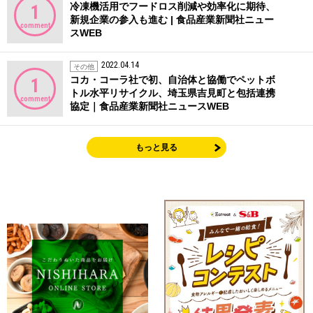
冷凍機活用でフードロス削減や効率化に期待、
1
新規企業の参入も進む | 食品産業新聞社ニュー
comment
スWEB
2022.04.14
その他
コカ・コーラ社で初、自治体と協働でペットボ
1
トル水平リサイクル、埼玉県吉見町と包括連携
comment
協定｜食品産業新聞社ニュースWEB
もっと見る