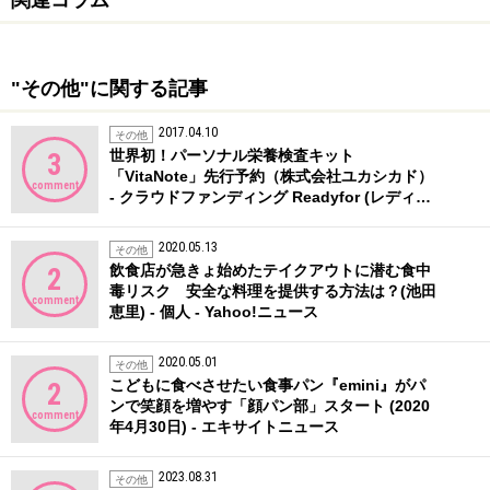
関連コラム
"その他"に関する記事
2017.04.10
その他
世界初！パーソナル栄養検査キット
3
「VitaNote」先行予約（株式会社ユカシカド）
comment
- クラウドファンディング Readyfor (レディ…
2020.05.13
その他
飲食店が急きょ始めたテイクアウトに潜む食中
2
毒リスク 安全な料理を提供する方法は？(池田
comment
恵里) - 個人 - Yahoo!ニュース
2020.05.01
その他
こどもに食べさせたい食事パン『emini』がパ
2
ンで笑顔を増やす「顔パン部」スタート (2020
comment
年4月30日) - エキサイトニュース
2023.08.31
その他