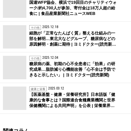
国連WFP協会、横浜で19回目のチャリティウォ
ーク/約4,700人が参加、寄付金は18万人超の給
食に | 食品産業新聞社ニュースWEB
2025.12.18
その他
細胞が「正常なたんぱく質」整える仕組みの一
部を解明…東北大などグループ、糖尿病などの
原因解明・創薬に期待 | ヨミドクター(読売新…
2025.12.04
その他
糖尿病の薬、初期の心不全患者に「効果」の研
究成果…脂肪減り心機能改善「心不全は予防で
きると示したい」 | ヨミドクター(読売新聞)
2025.03.12
健康と栄養
【医薬基盤・健康・栄養研究所】日本語版「健
康的な食事とは？国際連合食糧農業機関と世界
保健機関による共同声明」を公表 | 栄養業界…