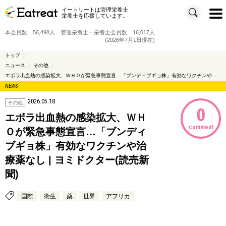
イートリートは管理栄養士
t
栄養士を応援しています。
o
g
g
本会員数 56,498人 管理栄養士・栄養士会員数 16,017人
l
e
(2026年7月1日現在)
n
a
v
トップ
i
ニュース
その他
g
a
エボラ出血熱の感染拡大、ＷＨＯが緊急事態宣言…「ブンディブギョ株」有効なワクチンや治療薬なし | ヨミドクター(読売新聞)
t
i
NEWS
o
n
2026.05.18
その他
0
エボラ出血熱の感染拡大、ＷＨ
comment
Ｏが緊急事態宣言…「ブンディ
ブギョ株」有効なワクチンや治
療薬なし | ヨミドクター(読売新
聞)
国際
衛生
薬
世界
アフリカ