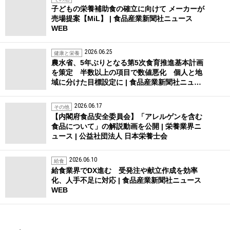
子どもの栄養補助食の確立に向けて メーカーが
売場提案【MiL】 | 食品産業新聞社ニュース
WEB
2026.06.25
健康と栄養
農水省、5年ぶりとなる第5次食育推進基本計画
を策定 半数以上の項目で数値悪化 個人と地
域に分けた目標設定に | 食品産業新聞社ニュ…
2026.06.17
その他
【内閣府食品安全委員会】「アレルゲンを含む
食品について」の解説動画を公開 | 栄養業界ニ
ュース | 公益社団法人 日本栄養士会
2026.06.10
給食
給食業界でDX進む 受発注や献立作成を効率
化、人手不足に対応 | 食品産業新聞社ニュース
WEB