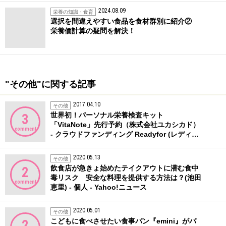
2024.08.09
栄養の知識・食育
選択を間違えやすい食品を食材群別に紹介②
栄養価計算の疑問を解決！
"その他"に関する記事
2017.04.10
その他
世界初！パーソナル栄養検査キット
3
「VitaNote」先行予約（株式会社ユカシカド）
comment
- クラウドファンディング Readyfor (レディ…
2020.05.13
その他
飲食店が急きょ始めたテイクアウトに潜む食中
2
毒リスク 安全な料理を提供する方法は？(池田
comment
恵里) - 個人 - Yahoo!ニュース
2020.05.01
その他
こどもに食べさせたい食事パン『emini』がパ
2