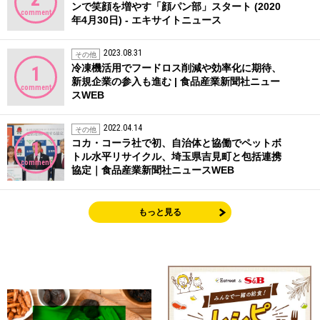
ンで笑顔を増やす「顔パン部」スタート (2020
comment
年4月30日) - エキサイトニュース
2023.08.31
その他
冷凍機活用でフードロス削減や効率化に期待、
1
新規企業の参入も進む | 食品産業新聞社ニュー
comment
スWEB
2022.04.14
その他
コカ・コーラ社で初、自治体と協働でペットボ
1
トル水平リサイクル、埼玉県吉見町と包括連携
comment
協定｜食品産業新聞社ニュースWEB
もっと見る