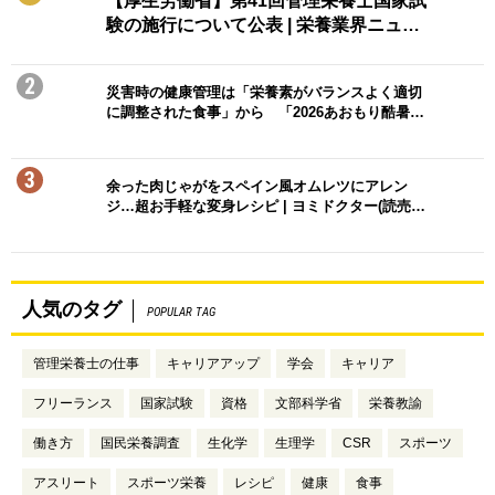
【厚生労働省】第41回管理栄養士国家試
験の施行について公表 | 栄養業界ニュ…
2
災害時の健康管理は「栄養素がバランスよく適切
に調整された食事」から 「2026あおもり酷暑…
3
余った肉じゃがをスペイン風オムレツにアレン
ジ…超お手軽な変身レシピ | ヨミドクター(読売…
人気のタグ
POPULAR TAG
管理栄養士の仕事
キャリアアップ
学会
キャリア
フリーランス
国家試験
資格
文部科学省
栄養教諭
働き方
国民栄養調査
生化学
生理学
CSR
スポーツ
アスリート
スポーツ栄養
レシピ
健康
食事