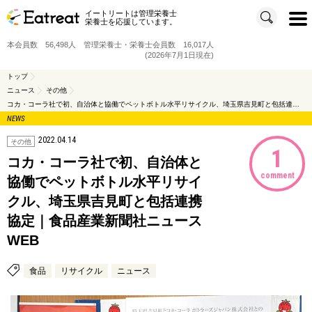
イートリートは管理栄養士
t
栄養士を応援しています。
o
g
g
本会員数 56,498人 管理栄養士・栄養士会員数 16,017人
l
e
(2026年7月1日現在)
n
a
v
トップ
i
ニュース
その他
g
a
コカ・コーラ社で初、自治体と協働でペットボトル水平リサイクル、埼玉県吉見町と包括連携協定｜食品産業新聞社ニュースWEB
t
i
NEWS
o
n
2022.04.14
その他
1
コカ・コーラ社で初、自治体と
comment
協働でペットボトル水平リサイ
クル、埼玉県吉見町と包括連携
協定｜食品産業新聞社ニュース
WEB
食品
リサイクル
ニュース