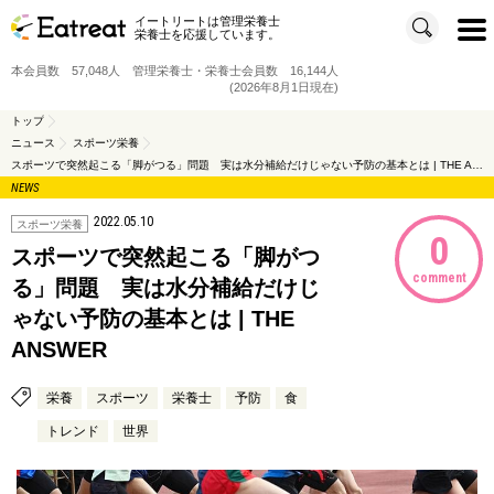
イートリートは管理栄養士
t
栄養士を応援しています。
o
g
g
本会員数 57,048人 管理栄養士・栄養士会員数 16,144人
l
e
(2026年8月1日現在)
n
a
v
トップ
i
ニュース
スポーツ栄養
g
a
スポーツで突然起こる「脚がつる」問題 実は水分補給だけじゃない予防の基本とは | THE ANSWER
t
i
NEWS
o
n
2022.05.10
スポーツ栄養
0
スポーツで突然起こる「脚がつ
comment
る」問題 実は水分補給だけじ
ゃない予防の基本とは | THE
ANSWER
栄養
スポーツ
栄養士
予防
食
トレンド
世界