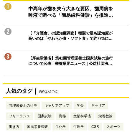
1
中高年が歯を失う大きな要因、歯周病を
唾液で調べる「簡易歯科健診」を推進…
2
【「介護食」の認知度調査】種類で最も認知度が
高いのは「やわらか食・ソフト食」で約77%に…
3
【厚生労働省】第41回管理栄養士国家試験の施行
について公表 | 栄養業界ニュース | 公益社団法…
人気のタグ
POPULAR TAG
管理栄養士の仕事
キャリアアップ
学会
キャリア
フリーランス
国家試験
資格
文部科学省
栄養教諭
働き方
国民栄養調査
生化学
生理学
CSR
スポーツ