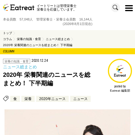
イートリートは管理栄養士
t
栄養士を応援しています。
o
g
g
本会員数 57,048人 管理栄養士・栄養士会員数 16,144人
l
e
(2026年8月1日現在)
n
a
v
トップ
i
コラム
栄養の知識・食育
ニュース総まとめ
g
a
2020年 栄養関連のニュースを総まとめ！ 下半期編
t
i
COLUMN
o
n
2020.12.24
栄養の知識・食育
ニュース総まとめ
2020年 栄養関連のニュースを総
まとめ！ 下半期編
posted by
Eatreat 編集部
食
栄養
2020年ニュース
ニュース