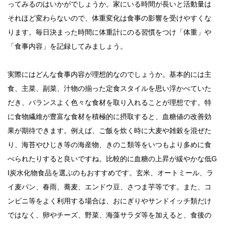
ってみるのはいかがでしょうか。家にいる時間が長いと活動量は
それほど変わらないので、体重変化は食事の影響を受けやすくな
ります。毎日決まった時間に体重計にのる習慣をつけ「体重」や
「食事内容」を記録してみましょう。
実際にはどんな食事内容が理想的なのでしょうか。基本的には主
食、主菜、副菜、汁物の揃った定食スタイルを思い浮かべていた
だき、バランスよく色々な食材を取り入れることが理想です。特
に食物繊維が豊富な食材を積極的に摂取すると、血糖値の改善効
果が期待できます。例えば、ご飯を炊く時に大麦や雑穀を混ぜた
り、海苔やひじき等の海産物、きのこ類等をいつもより多めに食
べられたりすると良いですね。比較的に血糖の上昇が緩やかな低G
I炭水化物食品を選ぶのもおすすめです。玄米、オートミール、ラ
イ麦パン、春雨、蕎麦、エンドウ豆、さつま芋等です。また、コ
ンビニ等をよく利用する場合は、おにぎりやサンドイッチ類だけ
ではなく、卵やチーズ、野菜、海藻サラダ等を加えると、食後の