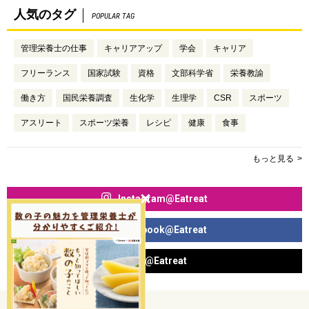
人気のタグ
POPULAR TAG
管理栄養士の仕事
キャリアアップ
学会
キャリア
フリーランス
国家試験
資格
文部科学省
栄養教諭
働き方
国民栄養調査
生化学
生理学
CSR
スポーツ
アスリート
スポーツ栄養
レシピ
健康
食事
もっと見る
Instagram@Eatreat
Facebook@Eatreat
X@Eatreat