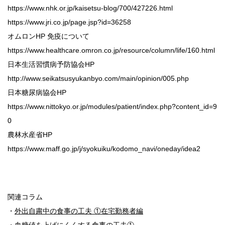
https://www.nhk.or.jp/kaisetsu-blog/700/427226.html
https://www.jri.co.jp/page.jsp?id=36258
オムロンHP 免疫について
https://www.healthcare.omron.co.jp/resource/column/life/160.html
日本生活習慣病予防協会HP
http://www.seikatsusyukanbyo.com/main/opinion/005.php
日本糖尿病協会HP
https://www.nittokyo.or.jp/modules/patient/index.php?content_id=9
0
農林水産省HP
https://www.maff.go.jp/j/syokuiku/kodomo_navi/oneday/idea2
関連コラム
・
外出自粛中の食事の工夫 ①在宅勤務者編