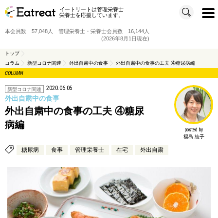
イートリートは管理栄養士
t
栄養士を応援しています。
o
g
g
本会員数 57,048人 管理栄養士・栄養士会員数 16,144人
l
e
(2026年8月1日現在)
n
a
v
トップ
i
コラム
新型コロナ関連
外出自粛中の食事
外出自粛中の食事の工夫 ④糖尿病編
g
a
COLUMN
t
i
o
2020.06.05
新型コロナ関連
n
外出自粛中の食事
外出自粛中の食事の工夫 ④糖尿
病編
posted by
福島 綾子
糖尿病
食事
管理栄養士
在宅
外出自粛