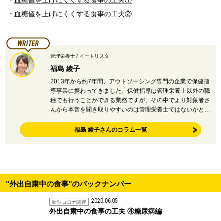
・
血糖値を上げにくくする食事の工夫①
・
血糖値を上げにくくする食事の工夫②
WRITER
管理栄養士 / イートリスタ
福島 綾子
2013年から約7年間、アウトソーシング専門の企業で保健指
導事業に携わってきました。保健指導は管理栄養士以外の職
種でも行うことができる業務ですが、その中でより対象者さ
んから本音を聞き取りやすいのは管理栄養士ではないかと…
福島 綾子さんのコラム一覧
"外出自粛中の食事"のバックナンバー
2020.06.05
新型コロナ関連
外出自粛中の食事の工夫 ④糖尿病編