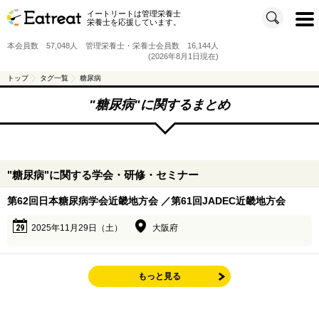
イートリートは管理栄養士
t
栄養士を応援しています。
o
g
g
本会員数 57,048人 管理栄養士・栄養士会員数 16,144人
l
e
(2026年8月1日現在)
n
a
v
トップ
タグ一覧
糖尿病
i
g
a
"
糖尿病
"に関するまとめ
t
i
o
n
"糖尿病"に関する学会・研修・セミナー
第62回日本糖尿病学会近畿地方会 ／第61回JADEC近畿地方会
29
2025年11月29日（土）
大阪府
もっと見る