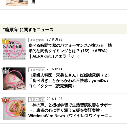
選
"糖尿病"に関するニュース
2018.08.28
1位
健康と栄養
食べる時間で脳のパフォーマンスが変わる 効
4
果的な間食タイミングとは？ (1/2) 〈AERA〉
comment
｜AERA dot. (アエラドット)
2016.12.14
2位
健康と栄養
［産婦人科医 宋美玄さん］妊娠糖尿病（２）
3
「食べ過ぎ」とからかわれ不快感 : yomiDr. /
comment
ヨミドクター（読売新聞）
2016.11.08
3位
健康と栄養
「神の声」と機械学習で生活習慣改善をサポー
2
ト、患者の心に寄り添う支援を実証実験 -
comment
WirelessWire News（ワイヤレスワイヤーニ…