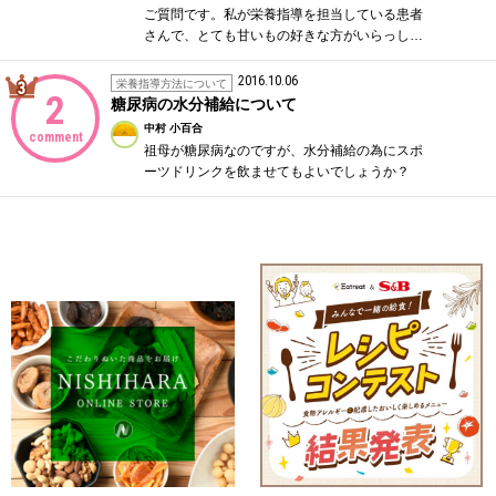
ご質問です。私が栄養指導を担当している患者
さんで、とても甘いもの好きな方がいらっし…
2016.10.06
3位
栄養指導方法について
2
糖尿病の水分補給について
中村 小百合
comment
祖母が糖尿病なのですが、水分補給の為にスポ
ーツドリンクを飲ませてもよいでしょうか？