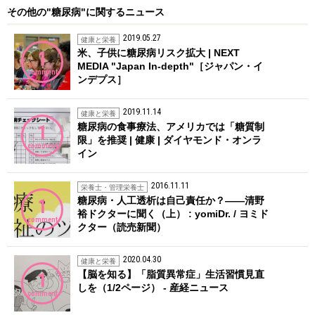
その他の"糖尿病"に関するニュース
2019.05.27
健康と栄養
米、子供に糖尿病リスク拡大 | NEXT
1
MEDIA "Japan In-depth"［ジャパン・イ
comment
ンデプス］
2019.11.14
健康と栄養
糖尿病の食事療法、アメリカでは「糖質制
1
限」を推奨 | 健康 | ダイヤモンド・オンラ
comment
イン
2016.11.11
栄養士・管理栄養士
糖尿病・人工透析は自己責任か？――清野
1
裕ドクターに聞く（上） : yomiDr. / ヨミド
comment
クター（読売新聞）
2020.04.30
健康と栄養
【脳を知る】「脂質異常症」生活習慣見直
1
しを（1/2ページ） - 産経ニュース
comment