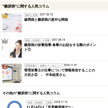
"糖尿病"に関する人気コラム
2017.05.10
1位
歯科と栄養
歯周病と糖尿病の意外な関係
2017.06.14
2位
病気（症例別）と栄養
糖尿病の栄養指導-食事のお話をする際のポイン
ト①
2016.11.01
3位
管理栄養士・栄養士インタビュー
管理栄養士の仕事について情報発信することの
大切さ② - 中本絵里さん
その他の"糖尿病"に関する人気コラム
2018.11.14
病気（症例別）と栄養
11月14日は「世界糖尿病デー」