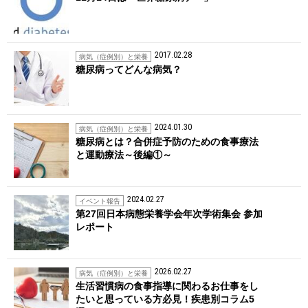
2017.02.28
病気（症例別）と栄養
糖尿病ってどんな病気？
2024.01.30
病気（症例別）と栄養
糖尿病とは？合併症予防のための食事療法
と運動療法～後編①～
2024.02.27
イベント報告
第27回日本病態栄養学会年次学術集会 参加
レポート
2026.02.27
病気（症例別）と栄養
生活習慣病の食事指導に関わるお仕事をし
たいと思っている方必見！疾患別コラム5