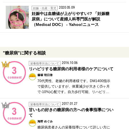
2020.05.09
妊娠・出産・育児
妊娠中は血糖値が上がりやすい!? 「妊娠糖
1
尿病」について産婦人科専門医が解説
comment
（Medical DOC） - Yahoo!ニュース
"糖尿病"に関する相談
2016.10.06
1位
栄養指導方法について
3
リハビリする糖尿病の利用者様のケアについて
篠塚 明日香
comment
70代男性、老健の利用者様です。DM1400指示
で提供していますが、体重減少が大きく(5ヶ月
で-10%)心配です。自力歩行可能、リハビリ…
2017.01.27
2位
栄養指導方法について
3
甘いもの好きの糖尿病の方への食事指導につい
て
comment
海野 めぐみ
糖尿病患者さんの栄養指導について詳しい方に