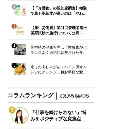
2
【「介護食」の認知度調査】種類
で最も認知度が高いのは「やわ…
3
【厚生労働省】第41回管理栄養士
国家試験の施行について公表 |…
4
災害時の健康管理は「栄養素がバ
ランスよく適切に調整された食…
5
余った肉じゃがをスペイン風オム
レツにアレンジ…超お手軽な変…
コラムランキング
COLUMN RANKING
1
「仕事を続けられない」悩
みをポジティブな変換点…