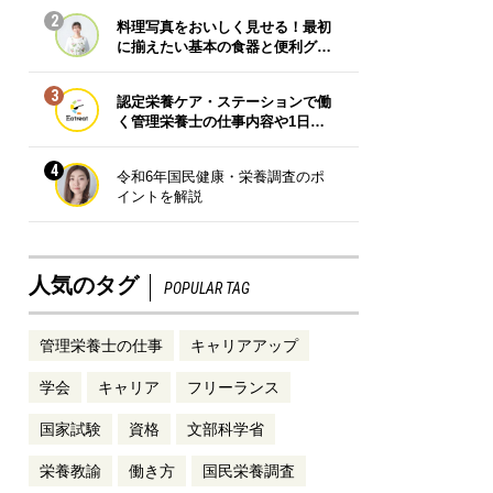
2
料理写真をおいしく見せる！最初
に揃えたい基本の食器と便利グ…
3
認定栄養ケア・ステーションで働
く管理栄養士の仕事内容や1日…
4
令和6年国民健康・栄養調査のポ
イントを解説
人気のタグ
POPULAR TAG
管理栄養士の仕事
キャリアアップ
学会
キャリア
フリーランス
国家試験
資格
文部科学省
栄養教諭
働き方
国民栄養調査