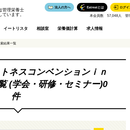
法人の方へ
Eatreatとは
ログイ
は管理栄養士
しています。
本会員数 57,048人 管
イートリスタ
相談室
栄養価計算
求人情報
検索結果一覧
トネスコンベンションｉｎ
覧 (学会・研修・セミナー)0
件