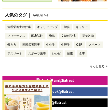
人気のタグ
POPULAR TAG
管理栄養士の仕事
キャリアアップ
学会
キャリア
フリーランス
国家試験
資格
文部科学省
栄養教諭
働き方
国民栄養調査
生化学
生理学
CSR
スポーツ
アスリート
スポーツ栄養
レシピ
健康
食事
もっと見る
Instagram@Eatreat
Facebook@Eatreat
X@Eatreat