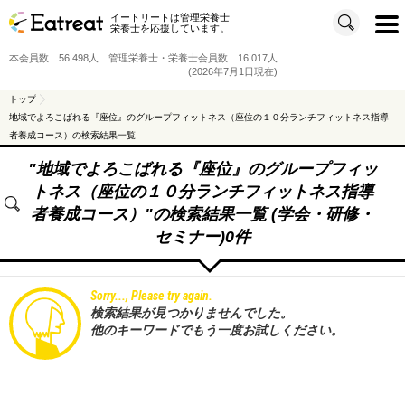
イートリートは管理栄養士
t
栄養士を応援しています。
o
g
g
本会員数 56,498人 管理栄養士・栄養士会員数 16,017人
l
e
(2026年7月1日現在)
n
a
v
トップ
i
地域でよろこばれる『座位』のグループフィットネス（座位の１０分ランチフィットネス指導
g
a
者養成コース）の検索結果一覧
t
i
o
"
地域でよろこばれる『座位』のグループフィッ
n
トネス（座位の１０分ランチフィットネス指導
者養成コース）
"の検索結果一覧 (学会・研修・
セミナー)0件
Sorry..., Please try again.
検索結果が見つかりませんでした。
他のキーワードでもう一度お試しください。