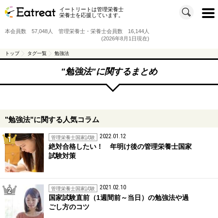
イートリートは管理栄養士
t
栄養士を応援しています。
o
g
g
本会員数 57,048人 管理栄養士・栄養士会員数 16,144人
l
e
(2026年8月1日現在)
n
a
v
トップ
タグ一覧
勉強法
i
g
a
"
勉強法
"に関するまとめ
t
i
o
n
"勉強法"に関する人気コラム
2022.01.12
1位
管理栄養士国家試験
絶対合格したい！ 年明け後の管理栄養士国家
試験対策
2021.02.10
2位
管理栄養士国家試験
国家試験直前（1週間前～当日）の勉強法や過
ごし方のコツ