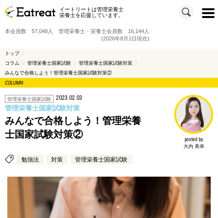
イートリートは管理栄養士
t
栄養士を応援しています。
o
g
g
本会員数 57,048人 管理栄養士・栄養士会員数 16,144人
l
e
(2026年8月1日現在)
n
a
v
トップ
i
コラム
管理栄養士国家試験
管理栄養士国家試験対策
g
a
みんなで合格しよう！管理栄養士国家試験対策②
t
i
COLUMN
o
n
2023.02.03
管理栄養士国家試験
管理栄養士国家試験対策
みんなで合格しよう！管理栄養
士国家試験対策②
posted by
大内 美幸
勉強法
対策
管理栄養士国家試験