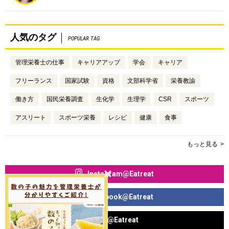
人気のタグ
POPULAR TAG
管理栄養士の仕事
キャリアアップ
学会
キャリア
フリーランス
国家試験
資格
文部科学省
栄養教諭
働き方
国民栄養調査
生化学
生理学
CSR
スポーツ
アスリート
スポーツ栄養
レシピ
健康
食事
もっと見る
Instagram@Eatreat
Facebook@Eatreat
X@Eatreat