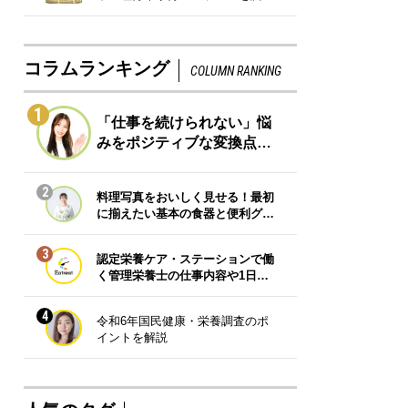
コラムランキング
COLUMN RANKING
1
「仕事を続けられない」悩
みをポジティブな変換点…
2
料理写真をおいしく見せる！最初
に揃えたい基本の食器と便利グ…
3
認定栄養ケア・ステーションで働
く管理栄養士の仕事内容や1日…
4
令和6年国民健康・栄養調査のポ
イントを解説