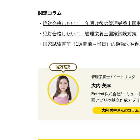
関連コラム
・
絶対合格したい！ 年明け後の管理栄養士国家
・
絶対合格したい！ 管理栄養士国家試験対策
・
国家試験直前（1週間前～当日）の勉強法や過
WRITER
管理栄養士 / イートリスタ
大内 美幸
Eatreat株式会社/コミュ
画アプリや献立作成アプリ
大内 美幸さんのコラム