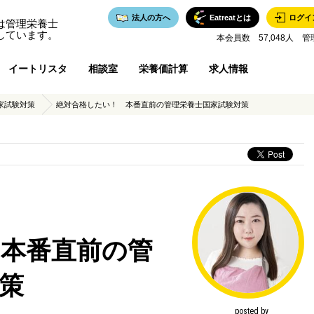
法人の方へ
Eatreatとは
ログイ
は管理栄養士
しています。
本会員数 57,048人 管
イートリスタ
相談室
栄養価計算
求人情報
家試験対策
絶対合格したい！ 本番直前の管理栄養士国家試験対策
 本番直前の管
策
posted by