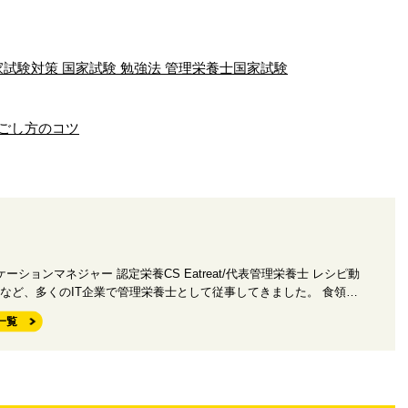
試験対策 国家試験 勉強法 管理栄養士国家試験
ごし方のコツ
ニケーションマネジャー 認定栄養CS Eatreat/代表管理栄養士 レシピ動
など、多くのIT企業で管理栄養士として従事してきました。 食領…
一覧