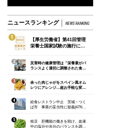
ニュースランキング
NEWS RANKING
1
【厚生労働省】第41回管理
栄養士国家試験の施行に…
2
災害時の健康管理は「栄養素がバ
ランスよく適切に調整された食…
3
余った肉じゃがをスペイン風オム
レツにアレンジ…超お手軽な変…
4
給食レストラン中止 茨城・つく
ば市 事業の妥当性に疑義|47N…
5
枝豆 肝機能の働きを助け、血液
中の塩分や水分のバランスを調…