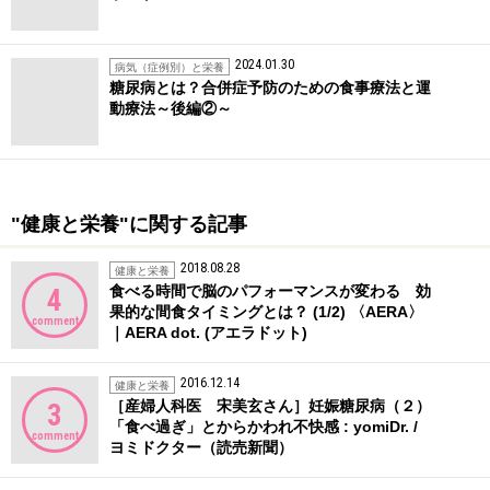
2024.01.30
病気（症例別）と栄養
糖尿病とは？合併症予防のための食事療法と運
動療法～後編②～
"健康と栄養"に関する記事
2018.08.28
健康と栄養
食べる時間で脳のパフォーマンスが変わる 効
4
果的な間食タイミングとは？ (1/2) 〈AERA〉
comment
｜AERA dot. (アエラドット)
2016.12.14
健康と栄養
［産婦人科医 宋美玄さん］妊娠糖尿病（２）
3
「食べ過ぎ」とからかわれ不快感 : yomiDr. /
comment
ヨミドクター（読売新聞）