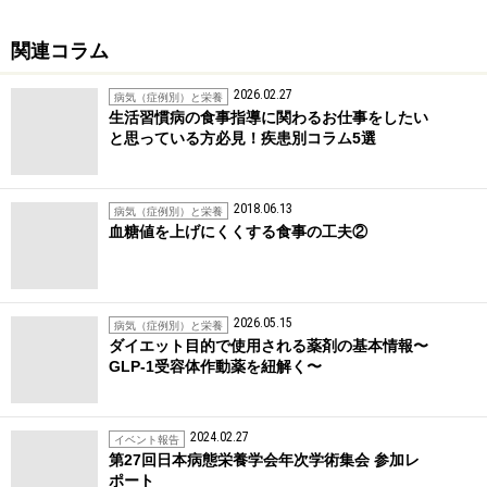
関連コラム
2026.02.27
病気（症例別）と栄養
生活習慣病の食事指導に関わるお仕事をしたい
と思っている方必見！疾患別コラム5選
2018.06.13
病気（症例別）と栄養
血糖値を上げにくくする食事の工夫②
2026.05.15
病気（症例別）と栄養
ダイエット目的で使用される薬剤の基本情報〜
GLP-1受容体作動薬を紐解く〜
2024.02.27
イベント報告
第27回日本病態栄養学会年次学術集会 参加レ
ポート