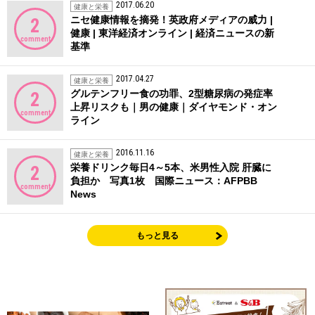
2017.06.20
健康と栄養
ニセ健康情報を摘発！英政府メディアの威力 |
2
健康 | 東洋経済オンライン | 経済ニュースの新
comment
基準
2017.04.27
健康と栄養
グルテンフリー食の功罪、2型糖尿病の発症率
2
上昇リスクも｜男の健康｜ダイヤモンド・オン
comment
ライン
2016.11.16
健康と栄養
栄養ドリンク毎日4～5本、米男性入院 肝臓に
2
負担か 写真1枚 国際ニュース：AFPBB
comment
News
もっと見る