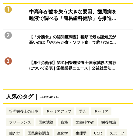
1
中高年が歯を失う大きな要因、歯周病を
唾液で調べる「簡易歯科健診」を推進…
2
【「介護食」の認知度調査】種類で最も認知度が
高いのは「やわらか食・ソフト食」で約77%に…
3
【厚生労働省】第41回管理栄養士国家試験の施行
について公表 | 栄養業界ニュース | 公益社団法…
人気のタグ
POPULAR TAG
管理栄養士の仕事
キャリアアップ
学会
キャリア
フリーランス
国家試験
資格
文部科学省
栄養教諭
働き方
国民栄養調査
生化学
生理学
CSR
スポーツ