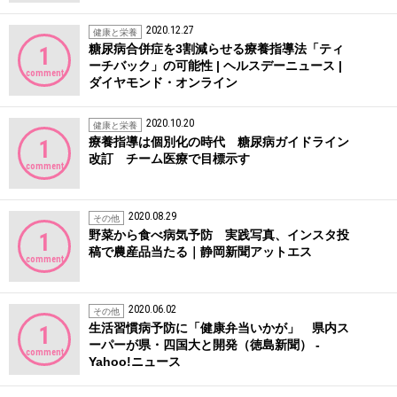
2020.12.27
健康と栄養
糖尿病合併症を3割減らせる療養指導法「ティ
1
ーチバック」の可能性 | ヘルスデーニュース |
comment
ダイヤモンド・オンライン
2020.10.20
健康と栄養
療養指導は個別化の時代 糖尿病ガイドライン
1
改訂 チーム医療で目標示す
comment
2020.08.29
その他
野菜から食べ病気予防 実践写真、インスタ投
1
稿で農産品当たる｜静岡新聞アットエス
comment
2020.06.02
その他
生活習慣病予防に「健康弁当いかが」 県内ス
1
ーパーが県・四国大と開発（徳島新聞） -
comment
Yahoo!ニュース