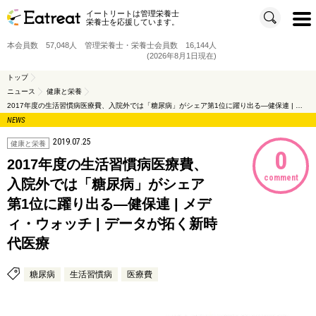
イートリートは管理栄養士
t
栄養士を応援しています。
o
g
g
本会員数 57,048人 管理栄養士・栄養士会員数 16,144人
l
e
(2026年8月1日現在)
n
a
v
トップ
i
ニュース
健康と栄養
g
a
2017年度の生活習慣病医療費、入院外では「糖尿病」がシェア第1位に躍り出る—健保連 | メディ・ウォッチ | データが拓く新時代医療
t
i
NEWS
o
n
2019.07.25
健康と栄養
0
2017年度の生活習慣病医療費、
comment
入院外では「糖尿病」がシェア
第1位に躍り出る—健保連 | メデ
ィ・ウォッチ | データが拓く新時
代医療
糖尿病
生活習慣病
医療費