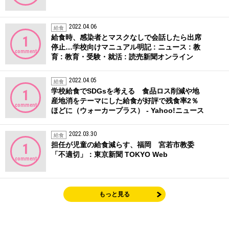
2022.04.06
給食
給食時、感染者とマスクなしで会話したら出席
1
停止…学校向けマニュアル明記 : ニュース : 教
comment
育 : 教育・受験・就活 : 読売新聞オンライン
2022.04.05
給食
学校給食でSDGsを考える 食品ロス削減や地
1
産地消をテーマにした給食が好評で残食率2％
comment
ほどに（ウォーカープラス） - Yahoo!ニュース
2022.03.30
給食
担任が児童の給食減らす、福岡 宮若市教委
1
「不適切」：東京新聞 TOKYO Web
comment
もっと見る