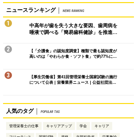
ニュースランキング
NEWS RANKING
1
中高年が歯を失う大きな要因、歯周病を
唾液で調べる「簡易歯科健診」を推進…
2
【「介護食」の認知度調査】種類で最も認知度が
高いのは「やわらか食・ソフト食」で約77%に…
3
【厚生労働省】第41回管理栄養士国家試験の施行
について公表 | 栄養業界ニュース | 公益社団法…
人気のタグ
POPULAR TAG
管理栄養士の仕事
キャリアアップ
学会
キャリア
フリーランス
国家試験
資格
文部科学省
栄養教諭