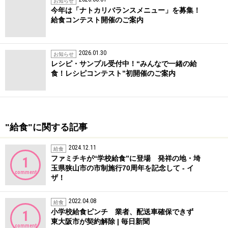
お知らせ
今年は「ナトカリバランスメニュー」を募集！
給食コンテスト開催のご案内
2026.01.30
お知らせ
レシピ・サンプル受付中！“みんなで一緒の給
食！レシピコンテスト”初開催のご案内
"給食"に関する記事
2024.12.11
給食
ファミチキが“学校給食”に登場 発祥の地・埼
1
玉県狭山市の市制施行70周年を記念して - イ
comment
ザ！
2022.04.08
給食
小学校給食ピンチ 業者、配送車確保できず
1
東大阪市が契約解除 | 毎日新聞
comment