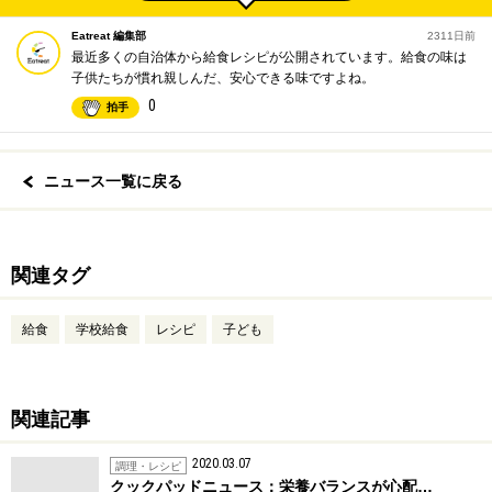
Eatreat 編集部
2311日前
最近多くの自治体から給食レシピが公開されています。給食の味は
子供たちが慣れ親しんだ、安心できる味ですよね。
0
拍手
ニュース一覧に戻る
関連タグ
給食
学校給食
レシピ
子ども
関連記事
2020.03.07
調理・レシピ
クックパッドニュース：栄養バランスが心配…