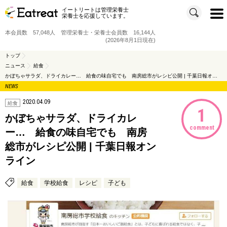
イートリートは管理栄養士
t
栄養士を応援しています。
o
g
g
本会員数 57,048人 管理栄養士・栄養士会員数 16,144人
l
e
(2026年8月1日現在)
n
a
v
トップ
i
ニュース
給食
g
a
かぼちゃサラダ、ドライカレー… 給食の味自宅でも 南房総市がレシピ公開 | 千葉日報オンライン
t
i
NEWS
o
n
2020.04.09
給食
1
かぼちゃサラダ、ドライカレ
comment
ー… 給食の味自宅でも 南房
総市がレシピ公開 | 千葉日報オン
ライン
給食
学校給食
レシピ
子ども