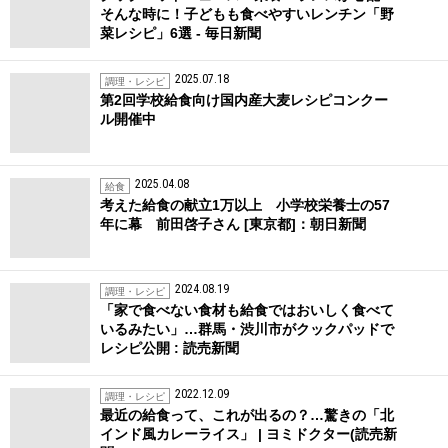
そんな時に！子どもも食べやすいレンチン「野
菜レシピ」6選 - 毎日新聞
2025.07.18
調理・レシピ
第2回学校給食向け国内産大麦レシピコンクー
ル開催中
2025.04.08
給食
考えた給食の献立1万以上 小学校栄養士の57
年に幕 前田啓子さん [東京都]：朝日新聞
2024.08.19
調理・レシピ
「家で食べない食材も給食ではおいしく食べて
いるみたい」…群馬・渋川市がクックパッドで
レシピ公開 : 読売新聞
2022.12.09
調理・レシピ
最近の給食って、これが出るの？…驚きの「北
インド風カレーライス」 | ヨミドクター(読売新