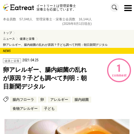
イートリートは管理栄養士
t
栄養士を応援しています。
o
g
g
本会員数 57,048人 管理栄養士・栄養士会員数 16,144人
l
e
(2026年8月1日現在)
n
a
v
トップ
i
ニュース
健康と栄養
g
a
卵アレルギー、腸内細菌の乱れが原因？子ども調べて判明：朝日新聞デジタル
t
i
NEWS
o
n
2021.04.25
健康と栄養
1
卵アレルギー、腸内細菌の乱れ
comment
が原因？子ども調べて判明：朝
日新聞デジタル
腸内フローラ
卵
アレルギー
腸内細菌
食物アレルギー
子ども