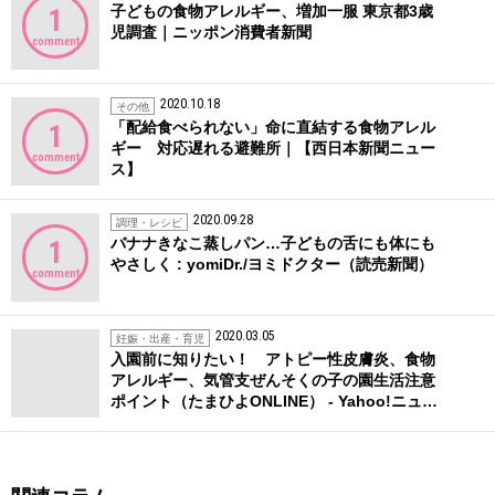
子どもの食物アレルギー、増加一服 東京都3歳
1
児調査｜ニッポン消費者新聞
comment
2020.10.18
その他
「配給食べられない」命に直結する食物アレル
1
ギー 対応遅れる避難所｜【西日本新聞ニュー
comment
ス】
2020.09.28
調理・レシピ
バナナきなこ蒸しパン…子どもの舌にも体にも
1
やさしく : yomiDr./ヨミドクター（読売新聞）
comment
2020.03.05
妊娠・出産・育児
入園前に知りたい！ アトピー性皮膚炎、食物
アレルギー、気管支ぜんそくの子の園生活注意
ポイント（たまひよONLINE） - Yahoo!ニュ…