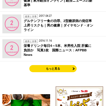
健康 | 東洋経済オンライン | 経済ニュースの新
comment
基準
2017.04.27
健康と栄養
グルテンフリー食の功罪、2型糖尿病の発症率
2
上昇リスクも｜男の健康｜ダイヤモンド・オン
comment
ライン
2016.11.16
健康と栄養
栄養ドリンク毎日4～5本、米男性入院 肝臓に
2
負担か 写真1枚 国際ニュース：AFPBB
comment
News
もっと見る