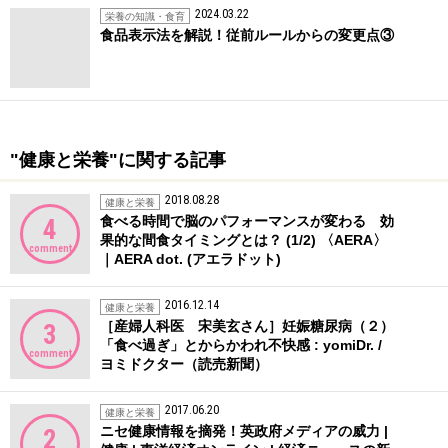
2024.03.22
栄養の知識・食育
食品表示法を解説！従前ルールからの変更点③
"健康と栄養"に関する記事
2018.08.28
健康と栄養
食べる時間で脳のパフォーマンスが変わる 効
4
果的な間食タイミングとは？ (1/2) 〈AERA〉
comment
｜AERA dot. (アエラドット)
2016.12.14
健康と栄養
［産婦人科医 宋美玄さん］妊娠糖尿病（２）
3
「食べ過ぎ」とからかわれ不快感 : yomiDr. /
comment
ヨミドクター（読売新聞）
2017.06.20
健康と栄養
ニセ健康情報を摘発！英政府メディアの威力 |
2