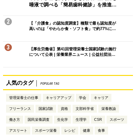
唾液で調べる「簡易歯科健診」を推進…
2
【「介護食」の認知度調査】種類で最も認知度が
高いのは「やわらか食・ソフト食」で約77%に…
3
【厚生労働省】第41回管理栄養士国家試験の施行
について公表 | 栄養業界ニュース | 公益社団法…
人気のタグ
POPULAR TAG
管理栄養士の仕事
キャリアアップ
学会
キャリア
フリーランス
国家試験
資格
文部科学省
栄養教諭
働き方
国民栄養調査
生化学
生理学
CSR
スポーツ
アスリート
スポーツ栄養
レシピ
健康
食事