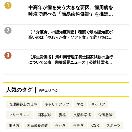
1
中高年が歯を失う大きな要因、歯周病を
唾液で調べる「簡易歯科健診」を推進…
2
【「介護食」の認知度調査】種類で最も認知度が
高いのは「やわらか食・ソフト食」で約77%に…
3
【厚生労働省】第41回管理栄養士国家試験の施行
について公表 | 栄養業界ニュース | 公益社団法…
人気のタグ
POPULAR TAG
管理栄養士の仕事
キャリアアップ
学会
キャリア
フリーランス
国家試験
資格
文部科学省
栄養教諭
働き方
国民栄養調査
生化学
生理学
CSR
スポーツ