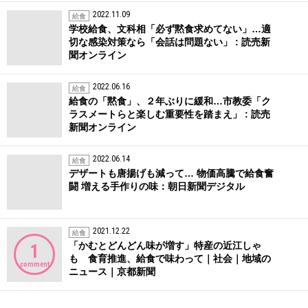
2022.11.09
給食
学校給食、文科相「必ず黙食求めてない」…適
切な感染対策なら「会話は問題ない」 : 読売新
聞オンライン
2022.06.16
給食
給食の「黙食」、２年ぶりに緩和…市教委「ク
ラスメートらと楽しむ重要性を踏まえ」 : 読売
新聞オンライン
2022.06.14
給食
デザートも唐揚げも減って… 物価高騰で給食奮
闘 増える手作りの味：朝日新聞デジタル
2021.12.22
給食
「かむとどんどん味が増す」特産の近江しゃ
1
も 食育推進、給食で味わって｜社会｜地域の
comment
ニュース｜京都新聞