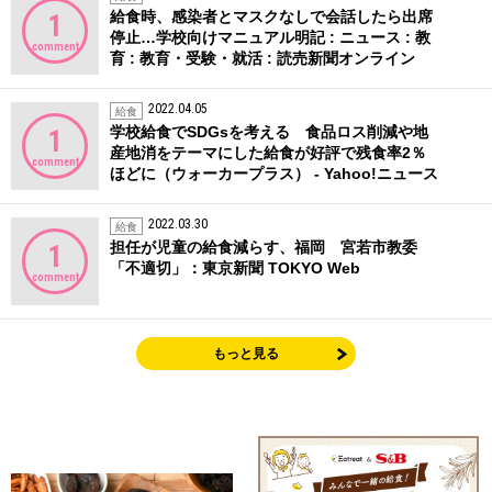
給食時、感染者とマスクなしで会話したら出席
1
停止…学校向けマニュアル明記 : ニュース : 教
comment
育 : 教育・受験・就活 : 読売新聞オンライン
2022.04.05
給食
学校給食でSDGsを考える 食品ロス削減や地
1
産地消をテーマにした給食が好評で残食率2％
comment
ほどに（ウォーカープラス） - Yahoo!ニュース
2022.03.30
給食
担任が児童の給食減らす、福岡 宮若市教委
1
「不適切」：東京新聞 TOKYO Web
comment
もっと見る