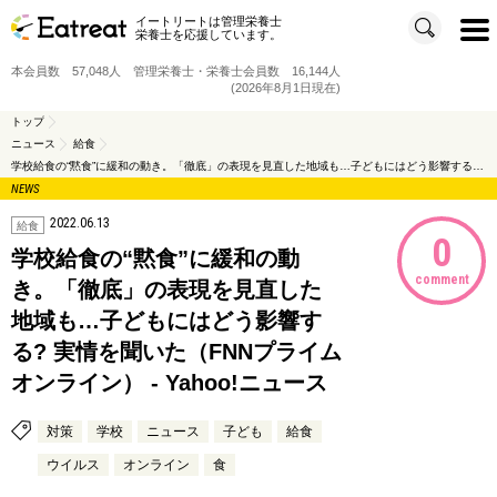
イートリートは管理栄養士
t
栄養士を応援しています。
o
g
g
本会員数 57,048人 管理栄養士・栄養士会員数 16,144人
l
e
(2026年8月1日現在)
n
a
v
トップ
i
ニュース
給食
g
a
学校給食の“黙食”に緩和の動き。「徹底」の表現を見直した地域も…子どもにはどう影響する? 実情を聞いた（FNNプライムオンライン） - Yahoo!ニュース
t
i
NEWS
o
n
2022.06.13
給食
0
学校給食の“黙食”に緩和の動
comment
き。「徹底」の表現を見直した
地域も…子どもにはどう影響す
る? 実情を聞いた（FNNプライム
オンライン） - Yahoo!ニュース
対策
学校
ニュース
子ども
給食
ウイルス
オンライン
食