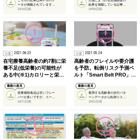
こちらの記事は神戸市のデ
介護にまつわる意識調査の
ータが掲載されています…
結果を掲載している記事…
1816日前
1856日前
1
1
comment
comment
2021.06.23
2021.05.24
介護
介護
在宅療養高齢者の約7割に栄
高齢者のフレイルや要介護
養不足(低栄養)の可能性が
を予防。転倒リスク予測ベ
ある中(※1)カロリーと栄…
ルト「Smart Belt PRO」…
最新の意見
最新の意見
栄養補助食品は甘いフレー
着用する高齢者の歩行パタ
バーが多いですが、スー…
ーンデータから転倒リス…
1871日前
1901日前
1
1
comment
comment