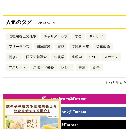
人気のタグ
POPULAR TAG
管理栄養士の仕事
キャリアアップ
学会
キャリア
フリーランス
国家試験
資格
文部科学省
栄養教諭
働き方
国民栄養調査
生化学
生理学
CSR
スポーツ
アスリート
スポーツ栄養
レシピ
健康
食事
もっと見る
Instagram@Eatreat
Facebook@Eatreat
X@Eatreat