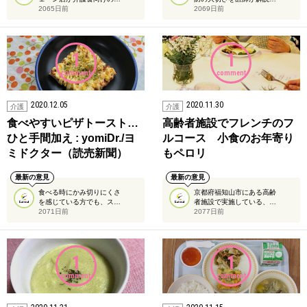
2065日前
2069日前
1
1
comment
comment
2020.12.05
2020.11.30
介護
介護
食べやすいピザトースト…
高齢者施設でフレンチのフ
ひと手間加え : yomiDr./ヨ
ルコース 小食のお年寄り
ミドクター（読売新聞）
もペロリ
最新の意見
最新の意見
食べる時にかみ切りにくさ
京都府福知山市にある高齢
を感じている方でも、ス…
者施設で実施している、…
2071日前
2077日前
1
1
comment
comment