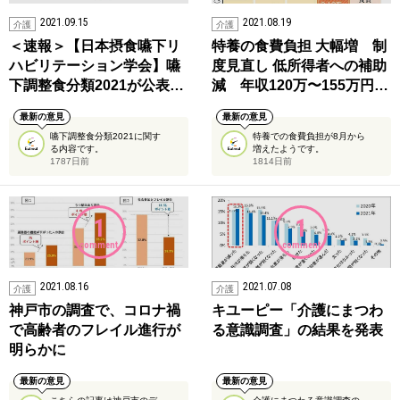
2021.09.15
2021.08.19
介護
介護
＜速報＞【日本摂食嚥下リ
特養の食費負担 大幅増 制
ハビリテーション学会】嚥
度見直し 低所得者への補助
下調整食分類2021が公表…
減 年収120万〜155万円…
最新の意見
最新の意見
嚥下調整食分類2021に関す
特養での食費負担が8月から
る内容です。
増えたようです。
1787日前
1814日前
1
1
comment
comment
2021.08.16
2021.07.08
介護
介護
神戸市の調査で、コロナ禍
キユーピー「介護にまつわ
で高齢者のフレイル進行が
る意識調査」の結果を発表
明らかに
最新の意見
最新の意見