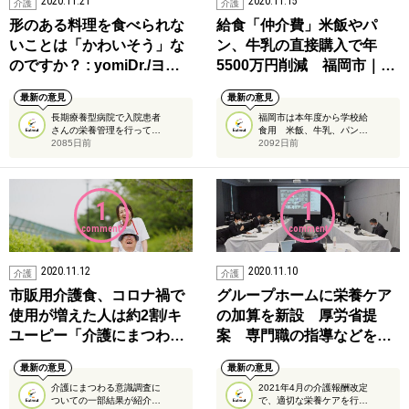
2020.11.21
2020.11.15
介護
介護
形のある料理を食べられな
給食「仲介費」米飯やパ
いことは「かわいそう」な
ン、牛乳の直接購入で年
のですか？ : yomiDr./ヨ…
5500万円削減 福岡市｜…
最新の意見
最新の意見
長期療養型病院で入院患者
福岡市は本年度から学校給
さんの栄養管理を行って…
食用 米飯、牛乳、パン…
2085日前
2092日前
1
1
comment
comment
2020.11.12
2020.11.10
介護
介護
市販用介護食、コロナ禍で
グループホームに栄養ケア
使用が増えた人は約2割/キ
の加算を新設 厚労省提
ユーピー「介護にまつわ…
案 専門職の指導などを…
最新の意見
最新の意見
介護にまつわる意識調査に
2021年4月の介護報酬改定
ついての一部結果が紹介…
で、適切な栄養ケアを行…