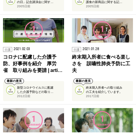
の日」記念講演会に関す…
護食の新商品に関する記…
2005日前
2005日前
1
1
comment
comment
2021.02.03
2021.01.28
介護
介護
コロナに配慮した介護予
終末期入所者に食べる楽し
防、好事例を紹介 厚労
さを 誤嚥性肺炎予防に工
省 取り組みを要請 | arti…
夫
最新の意見
最新の意見
新型コロナウイルスに配慮
終末期入所者への取り組み
した介護予防などの取り…
の工夫を紹介しています。
2012日前
2017日前
1
1
comment
comment