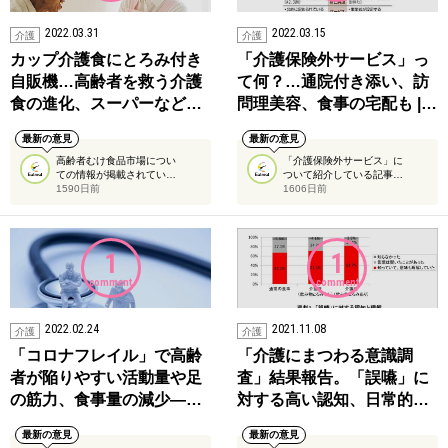
2022.03.31
2022.03.15
介護
介護
カップ介護食にとろみ付き
「介護保険外サービス」っ
自販機…高齢者を救う介護
て何？…通院付き添い、訪
食の進化、スーパーなど…
問理美容、食事の宅配も |…
最新の意見
最新の意見
高齢者むけ食品市場につい
「介護保険外サービス」に
ての情報が掲載されてい…
ついて紹介している記事…
1590日前
1606日前
1
1
comment
comment
2022.02.24
2021.11.08
介護
介護
「コロナフレイル」で高齢
「介護にまつわる意識調
者が陥りやすい活動量や足
査」結果報告。「誤嚥」に
の筋力、食事量の減少―…
対する高い認知、日常的…
最新の意見
最新の意見