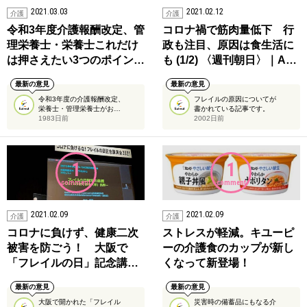
2021.03.03
2021.02.12
介護
介護
令和3年度介護報酬改定、管
コロナ禍で筋肉量低下 行
理栄養士・栄養士これだけ
政も注目、原因は食生活に
は押さえたい3つのポイン…
も (1/2) 〈週刊朝日〉｜A…
最新の意見
最新の意見
令和3年度の介護報酬改定、
フレイルの原因についてが
栄養士・管理栄養士がお…
書かれている記事です。
1983日前
2002日前
1
1
comment
comment
2021.02.09
2021.02.09
介護
介護
コロナに負けず、健康二次
ストレスが軽減。キユーピ
被害を防ごう！ 大阪で
ーの介護食のカップが新し
「フレイルの日」記念講…
くなって新登場！
最新の意見
最新の意見
大阪で開かれた「フレイル
災害時の備蓄品にもなる介