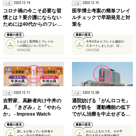
2020.12.19
2020.12.15
介護
介護
コロナ禍の今こそ必要な習
医学博士考案の簡単フレイ
慣とは？要介護にならない
ルチェックで早期発見と対
ためには40代からのフレ…
策を
最新の意見
最新の意見
たんぱく質摂取とフレイル
今年4月からフレイル健診が
への関心についてのアン…
スタートしましたが、日…
2058日前
2062日前
1
1
comment
comment
2020.12.11
2020.12.08
介護
介護
吉野家、高齢者向け牛丼の
通院妨げる「がんロコモ」
具。「きざみ」と「やわら
の予防を 運動機能の低下
か」 - Impress Watch
でがん治療を中止せざる…
最新の意見
最新の意見
誰しもが知っている外食チ
がんによるロコモ、その予
ェーン店が介護食向けの…
防の大切さを医師が解説…