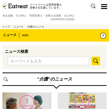
イートリートは管理栄養士
t
栄養士を応援しています。
o
g
g
本会員数 57,048人 管理栄養士・栄養士会員数 16,144人
l
e
(2026年8月1日現在)
n
a
v
トップ
ニュース
介護のニュース
i
g
ニュース
a
NEWS
t
i
o
n
ニュース検索
"
介護
"のニュース
1
1
comment
comment