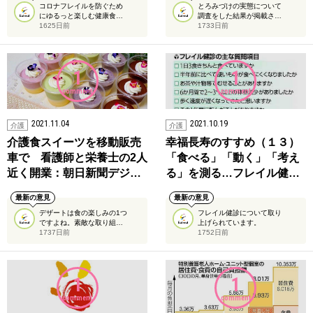
コロナフレイルを防ぐため
とろみづけの実態について
にゆるっと楽しむ健康食…
調査をした結果が掲載さ…
1625日前
1733日前
1
1
comment
comment
2021.11.04
2021.10.19
介護
介護
介護食スイーツを移動販売
幸福長寿のすすめ（１３）
車で 看護師と栄養士の2人
「食べる」「動く」「考え
近く開業：朝日新聞デジ…
る」を測る…フレイル健…
最新の意見
最新の意見
デザートは食の楽しみの1つ
フレイル健診について取り
ですよね。素敵な取り組…
上げられています。
1737日前
1752日前
1
1
comment
comment