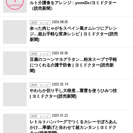
ルト介護食をアレンジ : yomiDr./ヨミドクター
comment
（読売新聞）
2026.08.05
調理・レシピ
余った肉じゃがをスペイン風オムレツにアレン
ジ…超お手軽な変身レシピ | ヨミドクター(読売
新聞)
2025.03.05
調理・レシピ
豆腐のコーンマヨグラタン…粉末スープで手軽
につくれる介護予防食 | ヨミドクター(読売新
聞)
2025.02.19
調理・レシピ
やわらか切り干し大根煮…重曹を使うひみつ技
| ヨミドクター(読売新聞)
2025.01.22
調理・レシピ
レトルトハンバーグでつくるカレーそぼろあん
かけ…厚揚げと合わせて超カンタン | ヨミドク
ター(読売新聞)