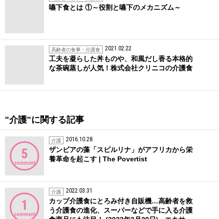
嚥下食とは ①～役割と嚥下のメカニズム～
2021.02.22
高齢者の食事・介護食
工夫を凝らした丼ものや、和風だし香る本格的
な茶碗蒸しが人気！株式会社クリニコの介護食
"介護"に関する記事
2016.10.28
介護
ザンビアの藻「スピルリナ」がアフリカから栄
5
養革命を起こす | The Povertist
comment
2022.03.31
介護
カップ介護食にとろみ付き自販機…高齢者を救
1
う介護食の進化、スーパーなどで手に入る介護
comment