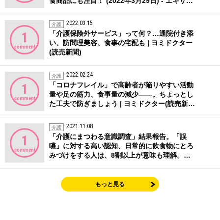
食商品にも注目！ (2022年3月29日) - エキサ…
2022.03.15
介護
「介護保険外サービス」って何？…通院付き添
1
い、訪問理美容、食事の宅配も | ヨミドクター
comment
(読売新聞)
2022.02.24
介護
「コロナフレイル」で高齢者が陥りやすい活動
1
量や足の筋力、食事量の減少――。ちょっとし
comment
た工夫で防ぎましょう | ヨミドクター(読売新…
2021.11.08
介護
「介護にまつわる意識調査」結果報告。「誤
1
嚥」に対する高い認知、日常的に飲食物にとろ
comment
みづけをする人は、8割以上が意味も理解。…
もっと見る