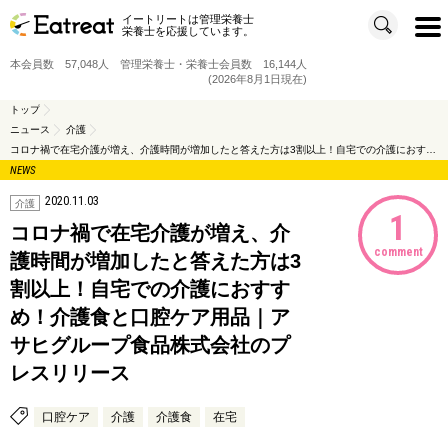
イートリートは管理栄養士
t
栄養士を応援しています。
o
g
g
本会員数 57,048人 管理栄養士・栄養士会員数 16,144人
l
e
(2026年8月1日現在)
n
a
v
トップ
i
ニュース
介護
g
a
コロナ禍で在宅介護が増え、介護時間が増加したと答えた方は3割以上！自宅での介護におすすめ！介護食と口腔ケア用品｜アサヒグループ食品株式会社のプレスリリース
t
i
NEWS
o
n
2020.11.03
介護
1
コロナ禍で在宅介護が増え、介
comment
護時間が増加したと答えた方は3
割以上！自宅での介護におすす
め！介護食と口腔ケア用品｜ア
サヒグループ食品株式会社のプ
レスリリース
口腔ケア
介護
介護食
在宅