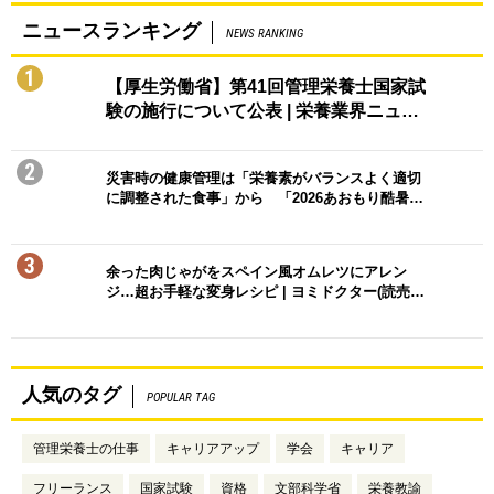
ニュースランキング
NEWS RANKING
1
【厚生労働省】第41回管理栄養士国家試
験の施行について公表 | 栄養業界ニュ…
2
災害時の健康管理は「栄養素がバランスよく適切
に調整された食事」から 「2026あおもり酷暑…
3
余った肉じゃがをスペイン風オムレツにアレン
ジ…超お手軽な変身レシピ | ヨミドクター(読売…
人気のタグ
POPULAR TAG
管理栄養士の仕事
キャリアアップ
学会
キャリア
フリーランス
国家試験
資格
文部科学省
栄養教諭