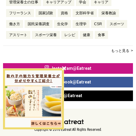
管理栄養士の仕事
キャリアアップ
学会
キャリア
フリーランス
国家試験
資格
文部科学省
栄養教諭
働き方
国民栄養調査
生化学
生理学
CSR
スポーツ
アスリート
スポーツ栄養
レシピ
健康
食事
もっと見る
Instagram@Eatreat
Facebook@Eatreat
X@Eatreat
Copyright © 2016 Eatreat All Rights Reserved.