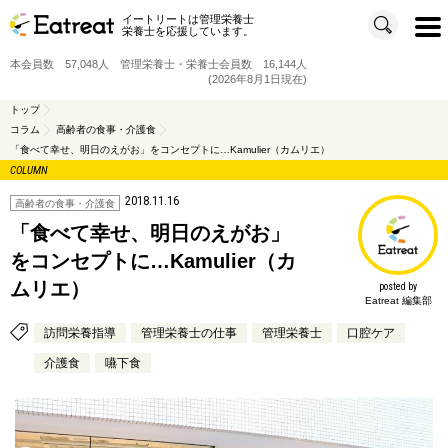
イートリートは管理栄養士
t
栄養士を応援しています。
o
g
g
本会員数 57,048人 管理栄養士・栄養士会員数 16,144人
l
e
(2026年8月1日現在)
n
a
v
トップ
i
コラム
高齢者の食事・介護食
g
a
「食べて幸せ、明日のえがお」をコンセプトに…Kamulier（カムリエ）
t
i
COLUMN
o
n
2018.11.16
高齢者の食事・介護食
「食べて幸せ、明日のえがお」
をコンセプトに…Kamulier（カ
ムリエ）
posted by
Eatreat 編集部
訪問栄養指導
管理栄養士の仕事
管理栄養士
口腔ケア
介護食
嚥下食