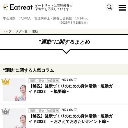
イートリートは管理栄養士
t
栄養士を応援しています。
o
g
g
本会員数 57,048人 管理栄養士・栄養士会員数 16,144人
l
e
(2026年8月1日現在)
n
a
v
トップ
タグ一覧
運動
i
g
a
"
運動
"に関するまとめ
t
i
o
n
"運動"に関する人気コラム
2024.06.07
1位
指導・監査・診療報酬
【解説】健康づくりのための身体活動・運動ガ
イド2023 ～概要編～
2024.06.07
2位
指導・監査・診療報酬
【解説】健康づくりのための身体活動・運動ガ
イド2023 ～おさえておきたいポイント編～