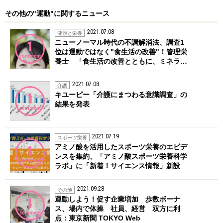
その他の"運動"に関するニュース
2021.07.08
健康と栄養
ニューノーマル時代の不調解消法、調査1
1
位は運動ではなく"食生活の改善"！管理栄
comment
養士 「食生活の改善とともに、ミネラ…
2021.07.08
介護
キユーピー「介護にまつわる意識調査」の
1
結果を発表
comment
2021.07.19
スポーツ栄養
アミノ酸を活用したスポーツ栄養のエビデ
1
ンスを集約、「アミノ酸スポーツ栄養科学
comment
ラボ」に「新着！サイエンス情報」新設
2021.09.28
その他
運動しよう！促す企業増加 歩数ボーナ
1
ス、場内で体操 社員、経営 双方に利
comment
点：東京新聞 TOKYO Web