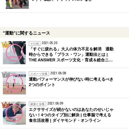
"運動"に関するニュース
2021.05.20
1位
その他
「すぐに疲れる」大人の体力不足を解消 通勤
1
時からできる「プラス・ワン」運動法とは |
comment
THE ANSWER スポーツ文化・育成＆総合ニ…
2021.06.08
2位
スポーツ栄養
運動パフォーマンスが伸びない時に考えるべき
1
2つのポイント
comment
2021.06.09
3位
健康と栄養
エクササイズが続かないのはあなたのせいじゃ
1
ない！4つのタイプ別に解決 | 仕事脳で考える
comment
食生活改善 | ダイヤモンド・オンライン