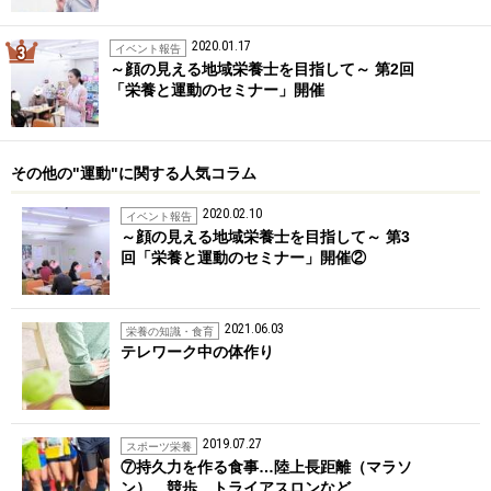
2020.01.17
3位
イベント報告
～顔の見える地域栄養士を目指して～ 第2回
「栄養と運動のセミナー」開催
その他の"運動"に関する人気コラム
2020.02.10
イベント報告
～顔の見える地域栄養士を目指して～ 第3
回「栄養と運動のセミナー」開催②
2021.06.03
栄養の知識・食育
テレワーク中の体作り
2019.07.27
スポーツ栄養
⑦持久力を作る食事…陸上長距離（マラソ
ン）、競歩、トライアスロンなど