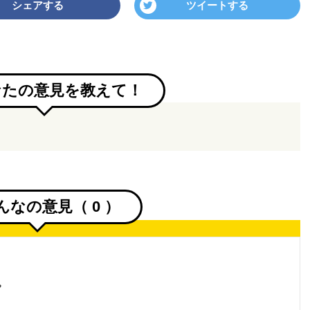
シェアする
ツイートする
なたの意見を教えて！
んなの意見（
0
）
。