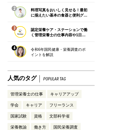
2
料理写真をおいしく見せる！最初
に揃えたい基本の食器と便利グ…
3
認定栄養ケア・ステーションで働
く管理栄養士の仕事内容や1日…
4
令和6年国民健康・栄養調査のポ
イントを解説
人気のタグ
POPULAR TAG
管理栄養士の仕事
キャリアアップ
学会
キャリア
フリーランス
国家試験
資格
文部科学省
栄養教諭
働き方
国民栄養調査