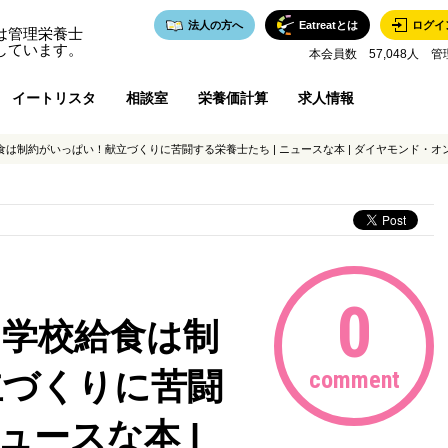
法人の方へ
Eatreatとは
ログイ
は管理栄養士
しています。
本会員数 57,048人 管
イートリスタ
相談室
栄養価計算
求人情報
は制約がいっぱい！献立づくりに苦闘する栄養士たち | ニュースな本 | ダイヤモンド・オ
0
…学校給食は制
立づくりに苦闘
comment
ュースな本 |