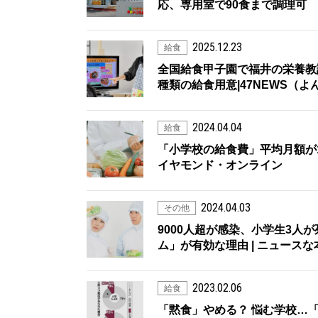
応、専用室で90食まで調理可 
2025.12.23
給食
全国給食甲子園で福井の栄養教
種類の給食用意|47NEWS（
2024.04.04
給食
「小学校の給食費」平均月額が1
イヤモンド・オンライン
2024.04.03
その他
9000人超が感染、小学生3人
ム」が有効な理由 | ニュースな
2023.02.06
給食
「黙食」やめる？ 悩む学校…