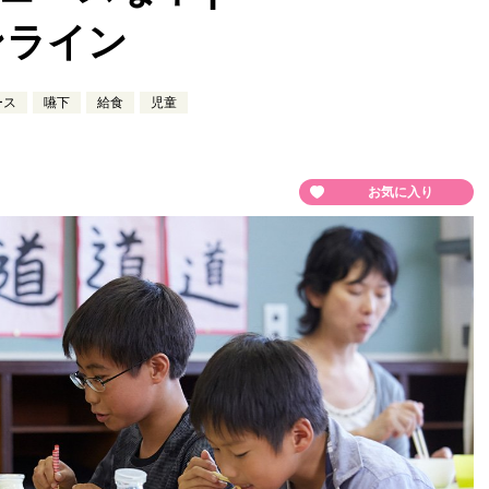
ンライン
ース
嚥下
給食
児童
お気に入り