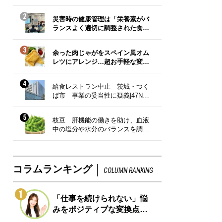
2
災害時の健康管理は「栄養素がバ
ランスよく適切に調整された食…
3
余った肉じゃがをスペイン風オム
レツにアレンジ…超お手軽な変…
4
給食レストラン中止 茨城・つく
ば市 事業の妥当性に疑義|47N…
5
枝豆 肝機能の働きを助け、血液
中の塩分や水分のバランスを調…
コラムランキング
COLUMN RANKING
1
「仕事を続けられない」悩
みをポジティブな変換点…