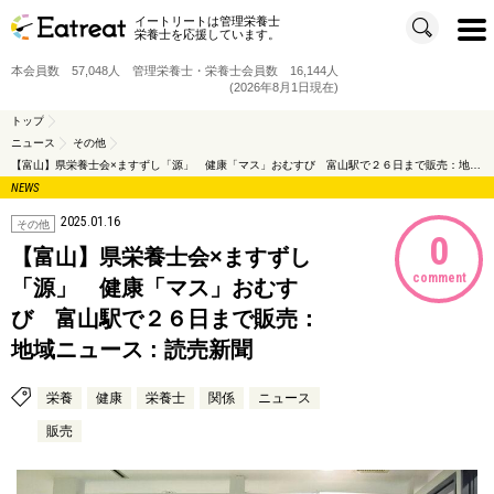
イートリートは管理栄養士
t
栄養士を応援しています。
o
g
g
本会員数 57,048人 管理栄養士・栄養士会員数 16,144人
l
e
(2026年8月1日現在)
n
a
v
トップ
i
ニュース
その他
g
a
【富山】県栄養士会×ますずし「源」 健康「マス」おむすび 富山駅で２６日まで販売：地域ニュース : 読売新聞
t
i
NEWS
o
n
2025.01.16
その他
0
【富山】県栄養士会×ますずし
comment
「源」 健康「マス」おむす
び 富山駅で２６日まで販売：
地域ニュース : 読売新聞
栄養
健康
栄養士
関係
ニュース
販売