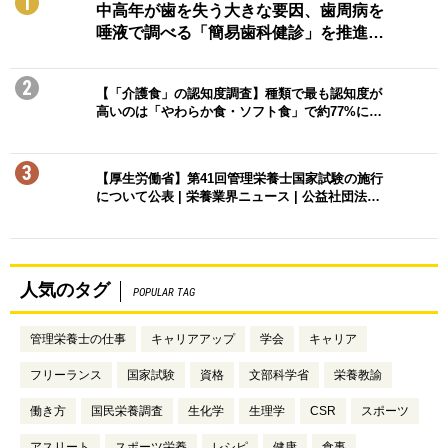
1
中高年が歯を失う大きな要因、歯周病を
唾液で調べる「簡易歯科健診」を推進…
2
【「介護食」の認知度調査】種類で最も認知度が
高いのは「やわらか食・ソフト食」で約77%に…
3
【厚生労働省】第41回管理栄養士国家試験の施行
について公表 | 栄養業界ニュース | 公益社団法…
人気のタグ
POPULAR TAG
管理栄養士の仕事
キャリアアップ
学会
キャリア
フリーランス
国家試験
資格
文部科学省
栄養教諭
働き方
国民栄養調査
生化学
生理学
CSR
スポーツ
アスリート
スポーツ栄養
レシピ
健康
食事