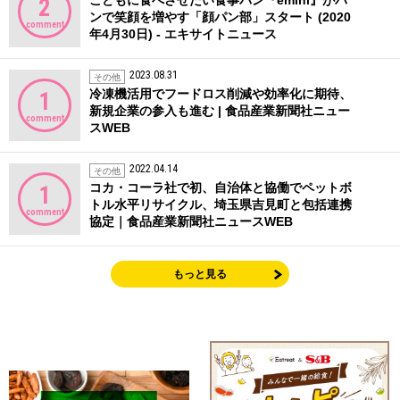
2
ンで笑顔を増やす「顔パン部」スタート (2020
comment
年4月30日) - エキサイトニュース
2023.08.31
その他
冷凍機活用でフードロス削減や効率化に期待、
1
新規企業の参入も進む | 食品産業新聞社ニュー
comment
スWEB
2022.04.14
その他
コカ・コーラ社で初、自治体と協働でペットボ
1
トル水平リサイクル、埼玉県吉見町と包括連携
comment
協定｜食品産業新聞社ニュースWEB
もっと見る