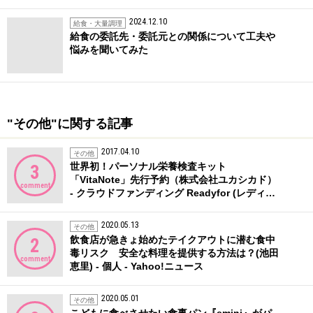
2024.12.10
給食・大量調理
給食の委託先・委託元との関係について工夫や
悩みを聞いてみた
"その他"に関する記事
2017.04.10
その他
世界初！パーソナル栄養検査キット
3
「VitaNote」先行予約（株式会社ユカシカド）
comment
- クラウドファンディング Readyfor (レディ…
2020.05.13
その他
飲食店が急きょ始めたテイクアウトに潜む食中
2
毒リスク 安全な料理を提供する方法は？(池田
comment
恵里) - 個人 - Yahoo!ニュース
2020.05.01
その他
こどもに食べさせたい食事パン『emini』がパ