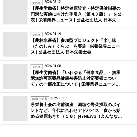
2026.03.12
その他
【厚生労働省】特定健康診査・特定保健指導の
円滑な実施に向けた手引き（第 4.3 版）」 を公
表 | 栄養業界ニュース | 公益社団法人 日本栄…
2026.01.19
その他
【農林水産省】参加型プロジェクト「楽し味
（たのしみ）くらぶ」を実施 | 栄養業界ニュー
ス | 公益社団法人 日本栄養士会
2026.01.08
その他
【厚生労働省】「いわゆる「健康食品」・無承
認無許可医薬品健康被害防止対応要領につい
て」の一部改正について | 栄養業界ニュース…
2025.10.07
健康と栄養
県栄養士会の出前講座 減塩や野菜摂取のポイ
ントなど、年代に合わせアドバイス 食から始
める健康あきた（１８）|47NEWS（よんなな…