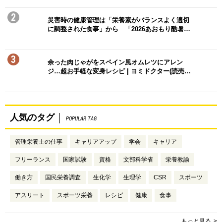
2
災害時の健康管理は「栄養素がバランスよく適切
に調整された食事」から 「2026あおもり酷暑…
3
余った肉じゃがをスペイン風オムレツにアレン
ジ…超お手軽な変身レシピ | ヨミドクター(読売…
人気のタグ
POPULAR TAG
管理栄養士の仕事
キャリアアップ
学会
キャリア
フリーランス
国家試験
資格
文部科学省
栄養教諭
働き方
国民栄養調査
生化学
生理学
CSR
スポーツ
アスリート
スポーツ栄養
レシピ
健康
食事
もっと見る