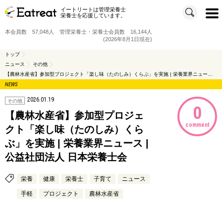
イートリートは管理栄養士
t
栄養士を応援しています。
o
g
g
本会員数 57,048人 管理栄養士・栄養士会員数 16,144人
l
e
(2026年8月1日現在)
n
a
v
トップ
i
ニュース
その他
g
a
【農林水産省】参加型プロジェクト「楽し味（たのしみ）くらぶ」を実施 | 栄養業界ニュース | 公益社団法人 日本栄養士会
t
i
NEWS
o
n
2026.01.19
その他
0
【農林水産省】参加型プロジェ
comment
クト「楽し味（たのしみ）くら
ぶ」を実施 | 栄養業界ニュース |
公益社団法人 日本栄養士会
栄養
健康
栄養士
子育て
ニュース
手軽
プロジェクト
農林水産省