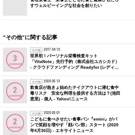
すウェルビーイングな社会を創りたい
"その他"に関する記事
2017.04.10
その他
世界初！パーソナル栄養検査キット
3
「VitaNote」先行予約（株式会社ユカシカド）
comment
- クラウドファンディング Readyfor (レディ…
2020.05.13
その他
飲食店が急きょ始めたテイクアウトに潜む食中
2
毒リスク 安全な料理を提供する方法は？(池田
comment
恵里) - 個人 - Yahoo!ニュース
2020.05.01
その他
こどもに食べさせたい食事パン『emini』がパ
2
ンで笑顔を増やす「顔パン部」スタート (2020
comment
年4月30日) - エキサイトニュース