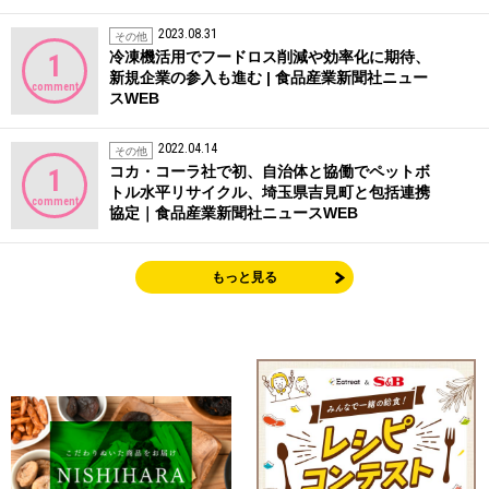
2023.08.31
その他
冷凍機活用でフードロス削減や効率化に期待、
1
新規企業の参入も進む | 食品産業新聞社ニュー
comment
スWEB
2022.04.14
その他
コカ・コーラ社で初、自治体と協働でペットボ
1
トル水平リサイクル、埼玉県吉見町と包括連携
comment
協定｜食品産業新聞社ニュースWEB
もっと見る