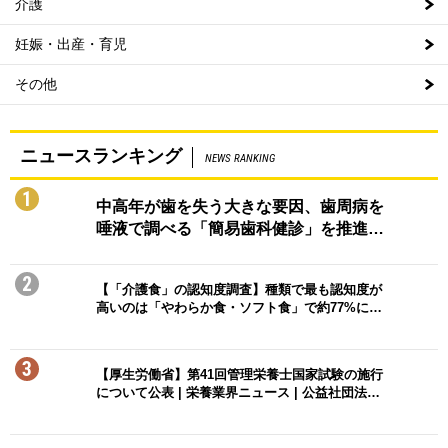
介護
妊娠・出産・育児
その他
ニュースランキング
NEWS RANKING
1
中高年が歯を失う大きな要因、歯周病を
唾液で調べる「簡易歯科健診」を推進…
2
【「介護食」の認知度調査】種類で最も認知度が
高いのは「やわらか食・ソフト食」で約77%に…
3
【厚生労働省】第41回管理栄養士国家試験の施行
について公表 | 栄養業界ニュース | 公益社団法…