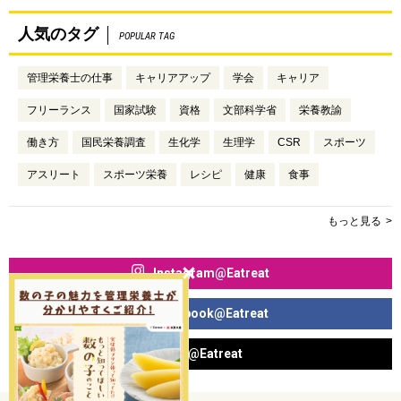
人気のタグ
POPULAR TAG
管理栄養士の仕事
キャリアアップ
学会
キャリア
フリーランス
国家試験
資格
文部科学省
栄養教諭
働き方
国民栄養調査
生化学
生理学
CSR
スポーツ
アスリート
スポーツ栄養
レシピ
健康
食事
もっと見る
Instagram@Eatreat
Facebook@Eatreat
X@Eatreat