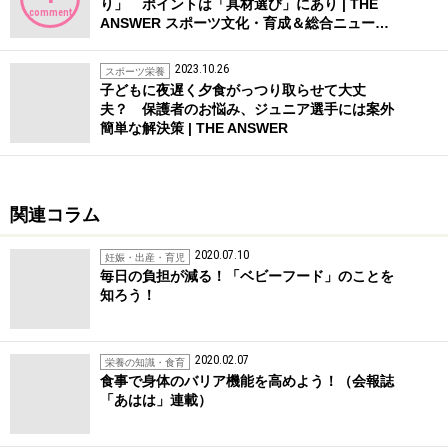
り」 ポイントは「具材選び」にあり | THE
comment
ANSWER スポーツ文化・育成＆総合ニュー…
2023.10.26
スポーツ栄養
子どもに夜遅く夕食がっつり取らせて大丈
夫？ 保護者のお悩み、ジュニア選手には案外
簡単な解決策 | THE ANSWER
関連コラム
2020.07.10
妊娠・出産・育児
毎日の負担が減る！「ベビーフード」のことを
知ろう！
2020.02.07
栄養の知識・食育
食事で身体のバリア機能を高めよう！（会報誌
「あはは」連載）