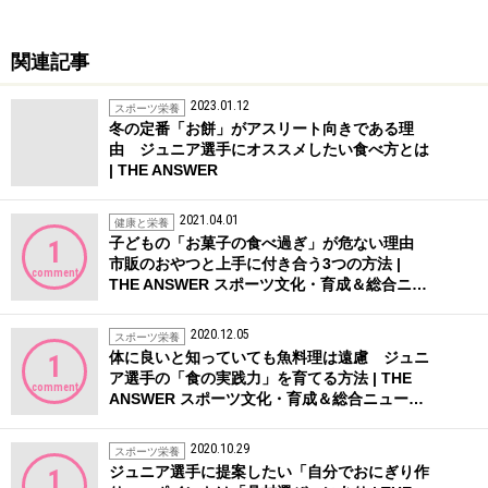
関連記事
2023.01.12
スポーツ栄養
冬の定番「お餅」がアスリート向きである理
由 ジュニア選手にオススメしたい食べ方とは
| THE ANSWER
2021.04.01
健康と栄養
子どもの「お菓子の食べ過ぎ」が危ない理由
1
市販のおやつと上手に付き合う3つの方法 |
comment
THE ANSWER スポーツ文化・育成＆総合ニ…
2020.12.05
スポーツ栄養
体に良いと知っていても魚料理は遠慮 ジュニ
1
ア選手の「食の実践力」を育てる方法 | THE
comment
ANSWER スポーツ文化・育成＆総合ニュー…
2020.10.29
スポーツ栄養
ジュニア選手に提案したい「自分でおにぎり作
1