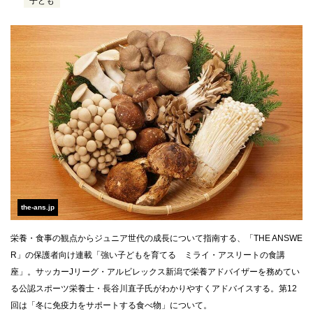
子ども
the-ans.jp
栄養・食事の観点からジュニア世代の成長について指南する、「THE ANSWE
R」の保護者向け連載「強い子どもを育てる ミライ・アスリートの食講
座」。サッカーJリーグ・アルビレックス新潟で栄養アドバイザーを務めてい
る公認スポーツ栄養士・長谷川直子氏がわかりやすくアドバイスする。第12
回は「冬に免疫力をサポートする食べ物」について。