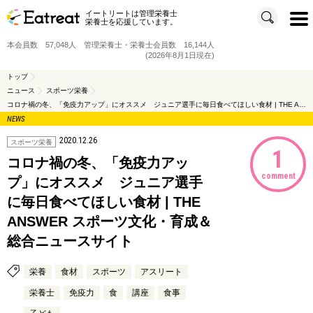
イートリートは管理栄養士
t
栄養士を応援しています。
o
g
g
本会員数 57,048人 管理栄養士・栄養士会員数 16,144人
l
e
(2026年8月1日現在)
n
a
v
トップ
i
ニュース
スポーツ栄養
g
a
コロナ禍の冬、「免疫力アップ」にオススメ ジュニア選手に毎日食べてほしい食材 | THE ANSWER スポーツ文化・育成＆総合ニュースサイト
t
i
NEWS
o
n
2020.12.26
スポーツ栄養
1
コロナ禍の冬、「免疫力アッ
comment
プ」にオススメ ジュニア選手
に毎日食べてほしい食材 | THE
ANSWER スポーツ文化・育成＆
総合ニュースサイト
栄養
食材
スポーツ
アスリート
栄養士
免疫力
食
講座
食事