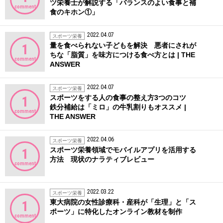
ツ栄養士が解説する「バランスのよい食事と補
comment
食のキホン①」
2022.04.07
スポーツ栄養
量を食べられない子どもを解決 悪者にされが
1
ちな「脂質」を味方につける食べ方とは | THE
comment
ANSWER
2022.04.07
スポーツ栄養
スポーツをする人の食事の整え方3つのコツ
1
鉄分補給は「ミロ」の牛乳割りもオススメ |
comment
THE ANSWER
2022.04.06
スポーツ栄養
スポーツ栄養領域でモバイルアプリを活用する
1
方法 現状のナラティブレビュー
comment
2022.03.22
スポーツ栄養
東大病院の女性診療科・産科が「生理」と「ス
1
ポーツ」に特化したオンライン教材を制作
comment