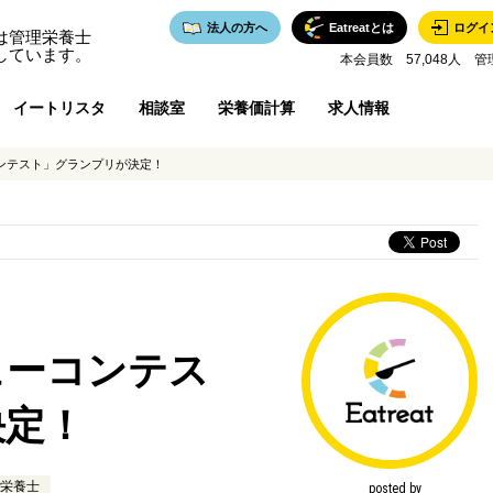
法人の方へ
Eatreatとは
ログイ
は管理栄養士
しています。
本会員数 57,048人 管
イートリスタ
相談室
栄養価計算
求人情報
ンテスト」グランプリが決定！
ューコンテス
決定！
栄養士
posted by