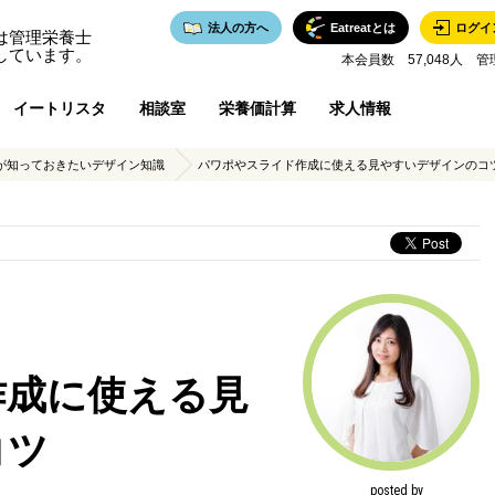
法人の方へ
Eatreatとは
ログイ
は管理栄養士
しています。
本会員数 57,048人 管
イートリスタ
相談室
栄養価計算
求人情報
が知っておきたいデザイン知識
パワポやスライド作成に使える見やすいデザインのコ
作成に使える見
コツ
posted by