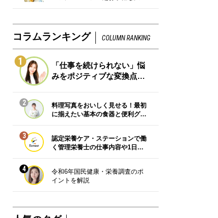
コラムランキング
COLUMN RANKING
1
「仕事を続けられない」悩
みをポジティブな変換点…
2
料理写真をおいしく見せる！最初
に揃えたい基本の食器と便利グ…
3
認定栄養ケア・ステーションで働
く管理栄養士の仕事内容や1日…
4
令和6年国民健康・栄養調査のポ
イントを解説