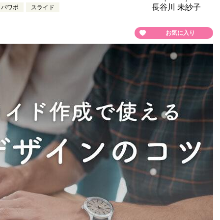
長谷川 未紗子
パワポ
スライド
お気に入り