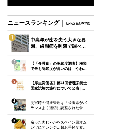
ニュースランキング
NEWS RANKING
1
中高年が歯を失う大きな要
因、歯周病を唾液で調べ…
2
【「介護食」の認知度調査】種類
で最も認知度が高いのは「やわ…
3
【厚生労働省】第41回管理栄養士
国家試験の施行について公表 |…
4
災害時の健康管理は「栄養素がバ
ランスよく適切に調整された食…
5
余った肉じゃがをスペイン風オム
レツにアレンジ…超お手軽な変…