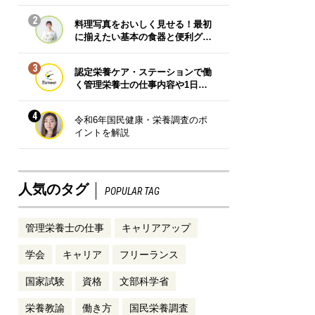
2
料理写真をおいしく見せる！最初
に揃えたい基本の食器と便利グ…
3
認定栄養ケア・ステーションで働
く管理栄養士の仕事内容や1日…
4
令和6年国民健康・栄養調査のポ
イントを解説
人気のタグ
POPULAR TAG
管理栄養士の仕事
キャリアアップ
学会
キャリア
フリーランス
国家試験
資格
文部科学省
栄養教諭
働き方
国民栄養調査