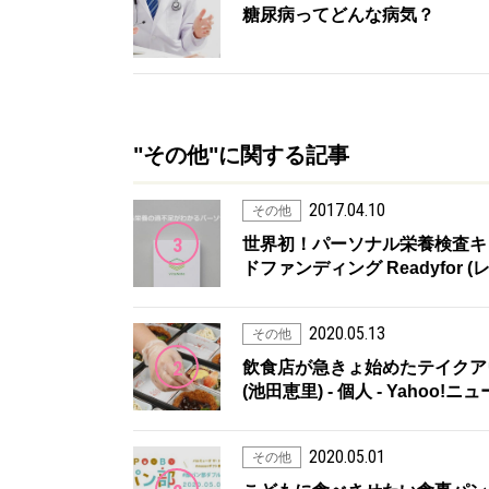
糖尿病ってどんな病気？
"その他"に関する記事
2017.04.10
その他
3
世界初！パーソナル栄養検査キット
ドファンディング Readyfor 
2020.05.13
その他
2
飲食店が急きょ始めたテイクア
(池田恵里) - 個人 - Yahoo!ニ
2020.05.01
その他