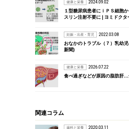
2024.09.02
健康と栄養
１型糖尿病患者にｉＰＳ細胞か
スリン注射不要に | ヨミドクタ
2022.03.08
妊娠・出産・育児
1
おなかのトラブル（７）乳幼児の
新聞)
2026.07.22
健康と栄養
食べ過ぎなどが原因の脂肪肝…全
関連コラム
2020.03.11
歯科と栄養