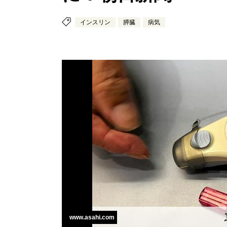
インスリン
膵臓
病気
www.asahi.com