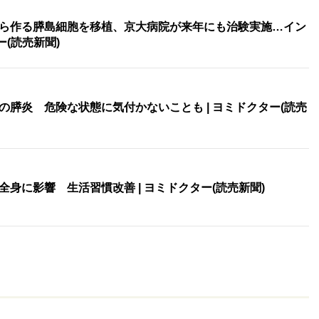
ら作る膵島細胞を移植、京大病院が来年にも治験実施…イン
ー(読売新聞)
膵炎 危険な状態に気付かないことも | ヨミドクター(読売
身に影響 生活習慣改善 | ヨミドクター(読売新聞)