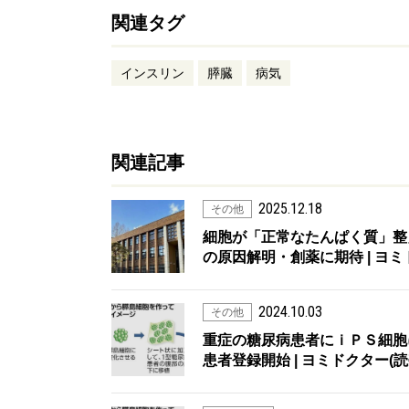
関連タグ
インスリン
膵臓
病気
関連記事
2025.12.18
その他
細胞が「正常なたんぱく質」整
の原因解明・創薬に期待 | ヨミ
2024.10.03
その他
重症の糖尿病患者にｉＰＳ細胞
患者登録開始 | ヨミドクター(読