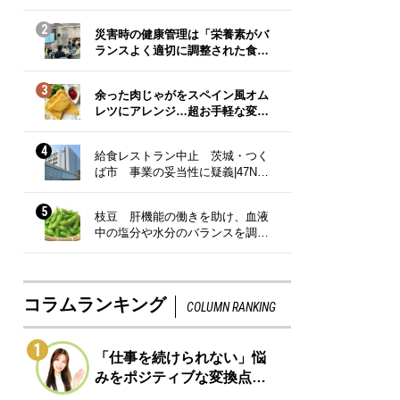
2
災害時の健康管理は「栄養素がバ
ランスよく適切に調整された食…
3
余った肉じゃがをスペイン風オム
レツにアレンジ…超お手軽な変…
4
給食レストラン中止 茨城・つく
ば市 事業の妥当性に疑義|47N…
5
枝豆 肝機能の働きを助け、血液
中の塩分や水分のバランスを調…
コラムランキング
COLUMN RANKING
1
「仕事を続けられない」悩
みをポジティブな変換点…