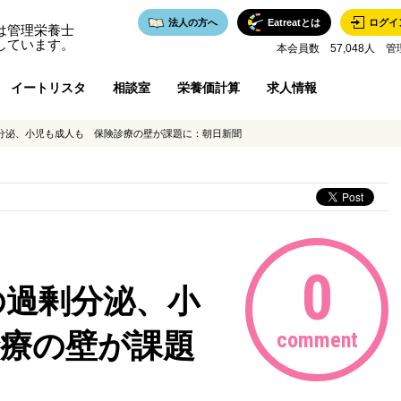
法人の方へ
Eatreatとは
ログイ
は管理栄養士
しています。
本会員数 57,048人 管
イートリスタ
相談室
栄養価計算
求人情報
分泌、小児も成人も 保険診療の壁が課題に：朝日新聞
0
の過剰分泌、小
診療の壁が課題
comment