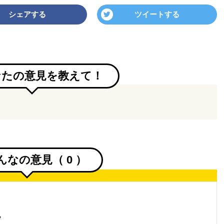
シェアする
ツイートする
なたの意見を教えて！
んなの意見（
0
）
。