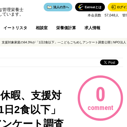
法人の方へ
Eatreatとは
ログイ
は管理栄養士
しています。
本会員数 57,048人 管
イートリスタ
相談室
栄養価計算
求人情報
対象家庭の64.3%が「1日2食以下」―こどもごちめしアンケート調査公開 | NPO法人 Kids F
0
休暇、支援対
「1日2食以下」
comment
アンケート調査