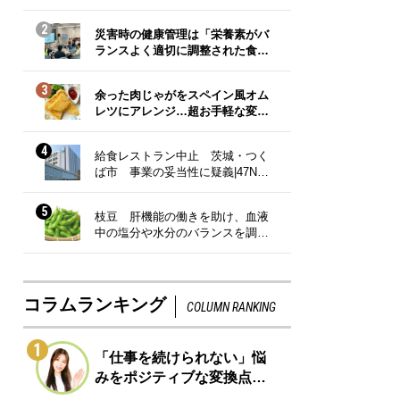
2
災害時の健康管理は「栄養素がバ
ランスよく適切に調整された食…
3
余った肉じゃがをスペイン風オム
レツにアレンジ…超お手軽な変…
4
給食レストラン中止 茨城・つく
ば市 事業の妥当性に疑義|47N…
5
枝豆 肝機能の働きを助け、血液
中の塩分や水分のバランスを調…
コラムランキング
COLUMN RANKING
1
「仕事を続けられない」悩
みをポジティブな変換点…