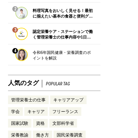
2
料理写真をおいしく見せる！最初
に揃えたい基本の食器と便利グ…
3
認定栄養ケア・ステーションで働
く管理栄養士の仕事内容や1日…
4
令和6年国民健康・栄養調査のポ
イントを解説
人気のタグ
POPULAR TAG
管理栄養士の仕事
キャリアアップ
学会
キャリア
フリーランス
国家試験
資格
文部科学省
栄養教諭
働き方
国民栄養調査