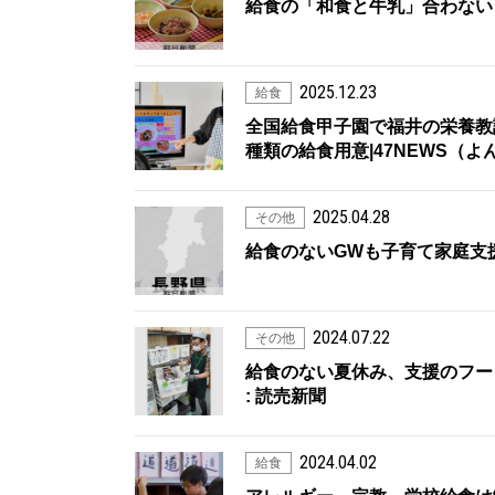
給食の「和食と牛乳」合わない？
2025.12.23
給食
全国給食甲子園で福井の栄養教
種類の給食用意|47NEWS（
2025.04.28
その他
給食のないGWも子育て家庭支
2024.07.22
その他
給食のない夏休み、支援のフー
: 読売新聞
2024.04.02
給食