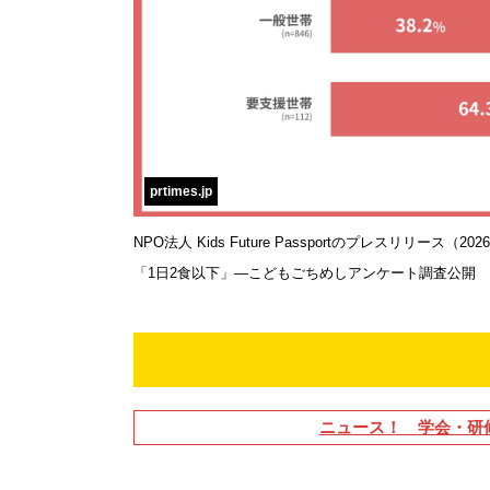
prtimes.jp
NPO法人 Kids Future Passportのプレスリリー
「1日2食以下」―こどもごちめしアンケート調査公開
ニュース！ 学会・研