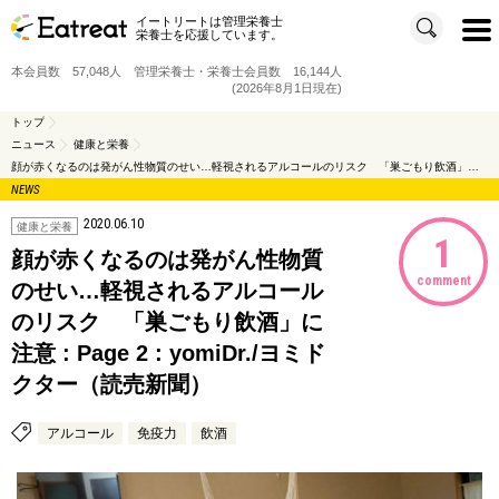
イートリートは管理栄養士
t
栄養士を応援しています。
o
g
g
本会員数 57,048人 管理栄養士・栄養士会員数 16,144人
l
e
(2026年8月1日現在)
n
a
v
トップ
i
ニュース
健康と栄養
g
a
顔が赤くなるのは発がん性物質のせい…軽視されるアルコールのリスク 「巣ごもり飲酒」に注意 : Page 2 : yomiDr./ヨミドクター（読売新聞）
t
i
NEWS
o
n
2020.06.10
健康と栄養
1
顔が赤くなるのは発がん性物質
comment
のせい…軽視されるアルコール
のリスク 「巣ごもり飲酒」に
注意 : Page 2 : yomiDr./ヨミド
クター（読売新聞）
アルコール
免疫力
飲酒