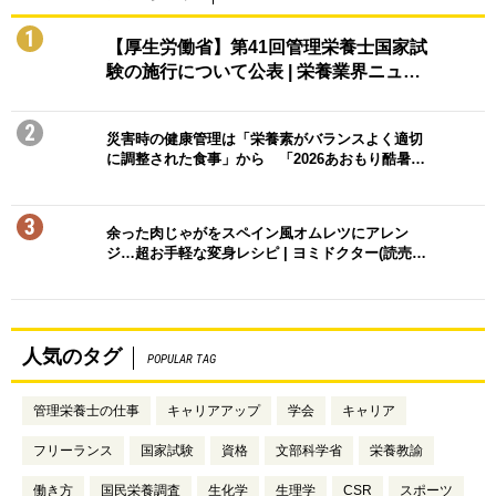
1
【厚生労働省】第41回管理栄養士国家試
験の施行について公表 | 栄養業界ニュ…
2
災害時の健康管理は「栄養素がバランスよく適切
に調整された食事」から 「2026あおもり酷暑…
3
余った肉じゃがをスペイン風オムレツにアレン
ジ…超お手軽な変身レシピ | ヨミドクター(読売…
人気のタグ
POPULAR TAG
管理栄養士の仕事
キャリアアップ
学会
キャリア
フリーランス
国家試験
資格
文部科学省
栄養教諭
働き方
国民栄養調査
生化学
生理学
CSR
スポーツ