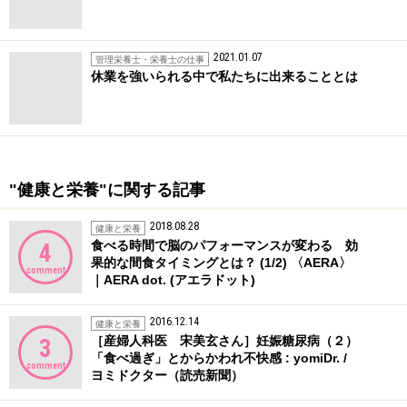
2021.01.07
管理栄養士・栄養士の仕事
休業を強いられる中で私たちに出来ることとは
"健康と栄養"に関する記事
2018.08.28
健康と栄養
食べる時間で脳のパフォーマンスが変わる 効
4
果的な間食タイミングとは？ (1/2) 〈AERA〉
comment
｜AERA dot. (アエラドット)
2016.12.14
健康と栄養
［産婦人科医 宋美玄さん］妊娠糖尿病（２）
3
「食べ過ぎ」とからかわれ不快感 : yomiDr. /
comment
ヨミドクター（読売新聞）