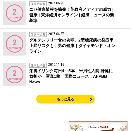
2017.06.20
健康と栄養
ニセ健康情報を摘発！英政府メディアの威力 |
2
健康 | 東洋経済オンライン | 経済ニュースの新
comment
基準
2017.04.27
健康と栄養
グルテンフリー食の功罪、2型糖尿病の発症率
2
上昇リスクも｜男の健康｜ダイヤモンド・オン
comment
ライン
2016.11.16
健康と栄養
栄養ドリンク毎日4～5本、米男性入院 肝臓に
2
負担か 写真1枚 国際ニュース：AFPBB
comment
News
もっと見る