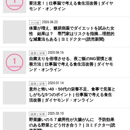
1
要注意！ | 仕事脳で考える食生活改善 | ダイヤ
comment
モンド・オンライン
2026.06.23
その他
体重が増え、糖尿病薬でダイエットを試みた女
性 結果は？ 専門家はリスクを指摘…理想的
な減量法もある | ヨミドクター(読売新聞)
2020.06.16
健康と栄養
自粛太りを倍増させる、夜ご飯のNG習慣と改
1
善方法 | 仕事脳で考える食生活改善 | ダイヤモ
comment
ンド・オンライン
2020.01.14
健康と栄養
意外と怖い40・50代の栄養不足、食事で見落と
しがちな5つのポイント | 仕事脳で考える食生
活改善 | ダイヤモンド・オンライン
2025.03.10
健康と栄養
野菜嫌いの５７歳男性が大腸がんに 予防効果
のある野菜とどう付き合う？ | ヨミドクター(読