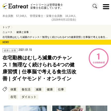
イートリートは管理栄養士
t
栄養士を応援しています。
o
g
g
本会員数 57,048人 管理栄養士・栄養士会員数 16,144人
l
e
(2026年8月1日現在)
n
a
v
トップ
i
ニュース
健康と栄養
g
a
在宅勤務はむしろ減量のチャンス！無理なく続けられる4つの健康習慣 | 仕事脳で考える食生活改善 | ダイヤモンド・オンライン
t
i
NEWS
o
n
2021.01.15
健康と栄養
1
在宅勤務はむしろ減量のチャン
comment
ス！無理なく続けられる4つの健
康習慣 | 仕事脳で考える食生活改
善 | ダイヤモンド・オンライン
体重
食生活
減量
健康
仕事
在宅
ダイエット