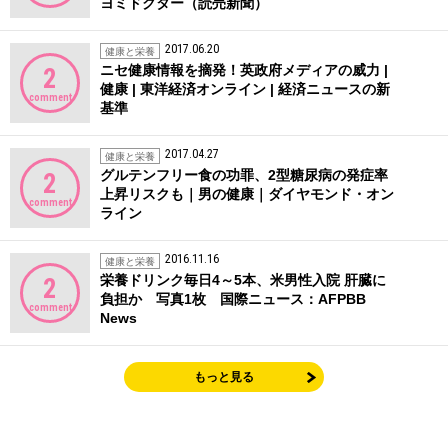
ヨミドクター（読売新聞）
2017.06.20
健康と栄養
ニセ健康情報を摘発！英政府メディアの威力 |
2
健康 | 東洋経済オンライン | 経済ニュースの新
comment
基準
2017.04.27
健康と栄養
グルテンフリー食の功罪、2型糖尿病の発症率
2
上昇リスクも｜男の健康｜ダイヤモンド・オン
comment
ライン
2016.11.16
健康と栄養
栄養ドリンク毎日4～5本、米男性入院 肝臓に
2
負担か 写真1枚 国際ニュース：AFPBB
comment
News
もっと見る