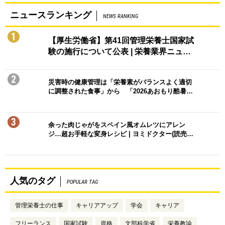
ニュースランキング
NEWS RANKING
1
【厚生労働省】第41回管理栄養士国家試
験の施行について公表 | 栄養業界ニュ…
2
災害時の健康管理は「栄養素がバランスよく適切
に調整された食事」から 「2026あおもり酷暑…
3
余った肉じゃがをスペイン風オムレツにアレン
ジ…超お手軽な変身レシピ | ヨミドクター(読売…
人気のタグ
POPULAR TAG
管理栄養士の仕事
キャリアアップ
学会
キャリア
フリーランス
国家試験
資格
文部科学省
栄養教諭