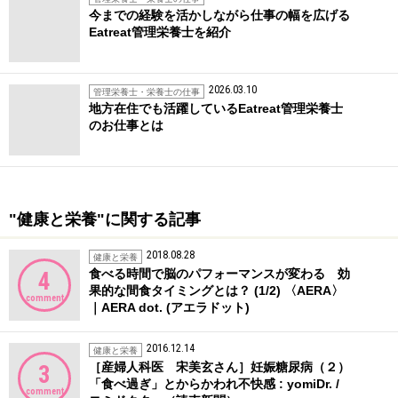
今までの経験を活かしながら仕事の幅を広げる
Eatreat管理栄養士を紹介
2026.03.10
管理栄養士・栄養士の仕事
地方在住でも活躍しているEatreat管理栄養士
のお仕事とは
"健康と栄養"に関する記事
2018.08.28
健康と栄養
食べる時間で脳のパフォーマンスが変わる 効
4
果的な間食タイミングとは？ (1/2) 〈AERA〉
comment
｜AERA dot. (アエラドット)
2016.12.14
健康と栄養
［産婦人科医 宋美玄さん］妊娠糖尿病（２）
3
「食べ過ぎ」とからかわれ不快感 : yomiDr. /
comment