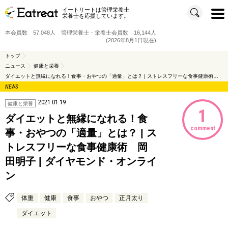
イートリートは管理栄養士
t
栄養士を応援しています。
o
g
g
本会員数 57,048人 管理栄養士・栄養士会員数 16,144人
l
e
(2026年8月1日現在)
n
a
v
トップ
i
ニュース
健康と栄養
g
a
ダイエットと無縁になれる！食事・おやつの「適量」とは？ | ストレスフリーな食事健康術 岡田明子 | ダイヤモンド・オンライン
t
i
NEWS
o
n
2021.01.19
健康と栄養
1
ダイエットと無縁になれる！食
comment
事・おやつの「適量」とは？ | ス
トレスフリーな食事健康術 岡
田明子 | ダイヤモンド・オンライ
ン
体重
健康
食事
おやつ
正月太り
ダイエット