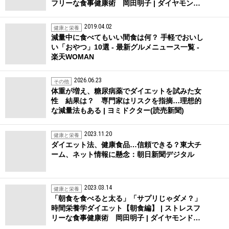
フリーな食事健康術 岡田明子 | ダイヤモン…
2019.04.02
健康と栄養
減量中に食べてもいい間食は何？ 手軽でおいし
い「おやつ」10選 - 最新グルメニュース一覧 -
楽天WOMAN
2026.06.23
その他
体重が増え、糖尿病薬でダイエットを試みた女
性 結果は？ 専門家はリスクを指摘…理想的
な減量法もある | ヨミドクター(読売新聞)
2023.11.20
健康と栄養
ダイエット法、健康食品…信頼できる？東大チ
ーム、ネット情報に懸念：朝日新聞デジタル
2023.03.14
健康と栄養
「朝食を食べると太る」「サプリじゃダメ？」
時間栄養学ダイエット【朝食編】 | ストレスフ
リーな食事健康術 岡田明子 | ダイヤモンド…