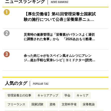
ニュースランキング
NEWS RANKING
1
【厚生労働省】第41回管理栄養士国家試
験の施行について公表 | 栄養業界ニュ…
2
災害時の健康管理は「栄養素がバランスよく適切
に調整された食事」から 「2026あおもり酷暑…
3
余った肉じゃがをスペイン風オムレツにアレン
ジ…超お手軽な変身レシピ | ヨミドクター(読売…
人気のタグ
POPULAR TAG
管理栄養士の仕事
キャリアアップ
学会
キャリア
フリーランス
国家試験
資格
文部科学省
栄養教諭