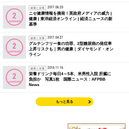
2017.06.20
健康と栄養
ニセ健康情報を摘発！英政府メディアの威力 |
2
健康 | 東洋経済オンライン | 経済ニュースの新
comment
基準
2017.04.27
健康と栄養
グルテンフリー食の功罪、2型糖尿病の発症率
2
上昇リスクも｜男の健康｜ダイヤモンド・オン
comment
ライン
2016.11.16
健康と栄養
栄養ドリンク毎日4～5本、米男性入院 肝臓に
2
負担か 写真1枚 国際ニュース：AFPBB
comment
News
もっと見る