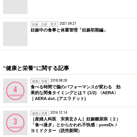
2021.09.27
妊娠・出産・育児
妊娠中の食事と体重管理「妊娠初期編」
"健康と栄養"に関する記事
2018.08.28
健康と栄養
食べる時間で脳のパフォーマンスが変わる 効
4
果的な間食タイミングとは？ (1/2) 〈AERA〉
comment
｜AERA dot. (アエラドット)
2016.12.14
健康と栄養
［産婦人科医 宋美玄さん］妊娠糖尿病（２）
3
「食べ過ぎ」とからかわれ不快感 : yomiDr. /
comment
ヨミドクター（読売新聞）