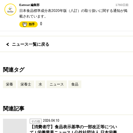
Eatreat 編集部
1760日前
日本食品標準成分表2020年版（八訂）の取り扱いに関する通知が掲
載されています。
0
拍手
ニュース一覧に戻る
関連タグ
栄養
栄養士
水
ニュース
食品
関連記事
2026.04.10
その他
【消費者庁】食品表示基準の一部改正等につい
て | 栄養業界ニュース | 公益社団法人 日本栄養