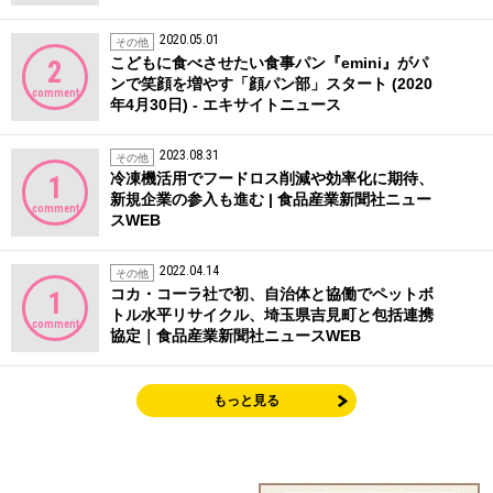
2020.05.01
その他
こどもに食べさせたい食事パン『emini』がパ
2
ンで笑顔を増やす「顔パン部」スタート (2020
comment
年4月30日) - エキサイトニュース
2023.08.31
その他
冷凍機活用でフードロス削減や効率化に期待、
1
新規企業の参入も進む | 食品産業新聞社ニュー
comment
スWEB
2022.04.14
その他
コカ・コーラ社で初、自治体と協働でペットボ
1
トル水平リサイクル、埼玉県吉見町と包括連携
comment
協定｜食品産業新聞社ニュースWEB
もっと見る