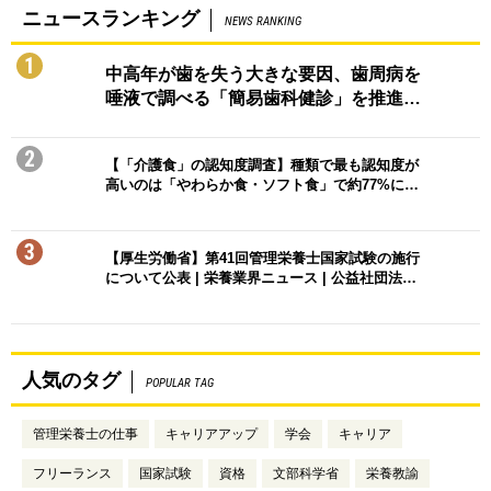
ニュースランキング
NEWS RANKING
1
中高年が歯を失う大きな要因、歯周病を
唾液で調べる「簡易歯科健診」を推進…
2
【「介護食」の認知度調査】種類で最も認知度が
高いのは「やわらか食・ソフト食」で約77%に…
3
【厚生労働省】第41回管理栄養士国家試験の施行
について公表 | 栄養業界ニュース | 公益社団法…
人気のタグ
POPULAR TAG
管理栄養士の仕事
キャリアアップ
学会
キャリア
フリーランス
国家試験
資格
文部科学省
栄養教諭