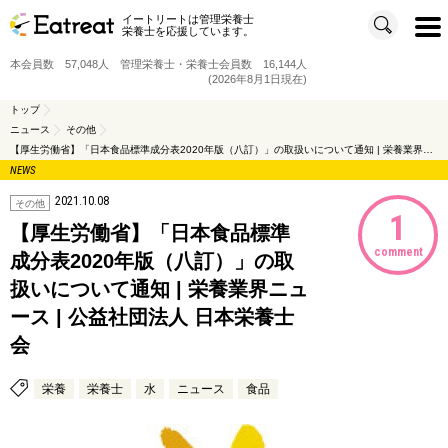
イートリートは管理栄養士
t
栄養士を応援しています。
o
g
g
本会員数 57,048人 管理栄養士・栄養士会員数 16,144人
l
e
(2026年8月1日現在)
n
a
v
トップ
i
ニュース
その他
g
a
【厚生労働省】「日本食品標準成分表2020年版（八訂）」の取扱いについて通知 | 栄養業界ニュース | 公益社団法人 日本栄養士会
t
i
NEWS
o
n
2021.10.08
その他
1
【厚生労働省】「日本食品標準
comment
成分表2020年版（八訂）」の取
扱いについて通知 | 栄養業界ニュ
ース | 公益社団法人 日本栄養士
会
栄養
栄養士
水
ニュース
食品