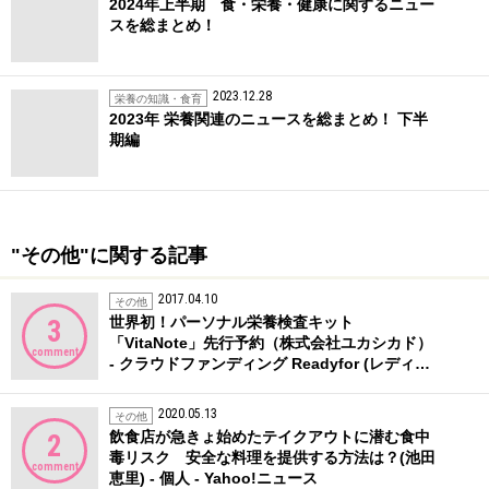
2024年上半期 食・栄養・健康に関するニュー
スを総まとめ！
2023.12.28
栄養の知識・食育
2023年 栄養関連のニュースを総まとめ！ 下半
期編
"その他"に関する記事
2017.04.10
その他
世界初！パーソナル栄養検査キット
3
「VitaNote」先行予約（株式会社ユカシカド）
comment
- クラウドファンディング Readyfor (レディ…
2020.05.13
その他
飲食店が急きょ始めたテイクアウトに潜む食中
2
毒リスク 安全な料理を提供する方法は？(池田
comment
恵里) - 個人 - Yahoo!ニュース