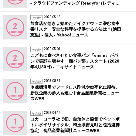
- クラウドファンディング Readyfor (レディ…
2020.05.13
その他
飲食店が急きょ始めたテイクアウトに潜む食中
2
毒リスク 安全な料理を提供する方法は？(池田
comment
恵里) - 個人 - Yahoo!ニュース
2020.05.01
その他
こどもに食べさせたい食事パン『emini』がパ
2
ンで笑顔を増やす「顔パン部」スタート (2020
comment
年4月30日) - エキサイトニュース
2023.08.31
その他
冷凍機活用でフードロス削減や効率化に期待、
1
新規企業の参入も進む | 食品産業新聞社ニュー
comment
スWEB
2022.04.14
その他
コカ・コーラ社で初、自治体と協働でペットボ
1
トル水平リサイクル、埼玉県吉見町と包括連携
comment
協定｜食品産業新聞社ニュースWEB