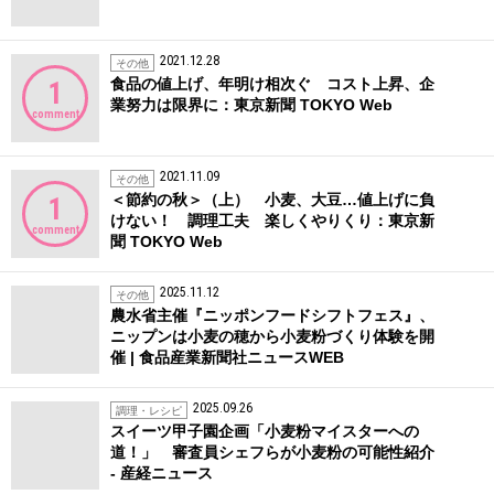
2021.12.28
その他
食品の値上げ、年明け相次ぐ コスト上昇、企
1
業努力は限界に：東京新聞 TOKYO Web
comment
2021.11.09
その他
＜節約の秋＞（上） 小麦、大豆…値上げに負
1
けない！ 調理工夫 楽しくやりくり：東京新
comment
聞 TOKYO Web
2025.11.12
その他
農水省主催『ニッポンフードシフトフェス』、
ニップンは小麦の穂から小麦粉づくり体験を開
催 | 食品産業新聞社ニュースWEB
2025.09.26
調理・レシピ
スイーツ甲子園企画「小麦粉マイスターへの
道！」 審査員シェフらが小麦粉の可能性紹介
- 産経ニュース