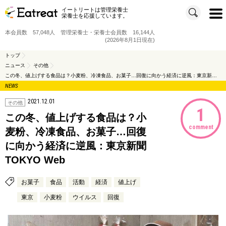
イートリートは管理栄養士
t
栄養士を応援しています。
o
g
g
本会員数 57,048人 管理栄養士・栄養士会員数 16,144人
l
e
(2026年8月1日現在)
n
a
v
トップ
i
ニュース
その他
g
a
この冬、値上げする食品は？小麦粉、冷凍食品、お菓子…回復に向かう経済に逆風：東京新聞 TOKYO Web
t
i
NEWS
o
n
2021.12.01
その他
1
この冬、値上げする食品は？小
comment
麦粉、冷凍食品、お菓子…回復
に向かう経済に逆風：東京新聞
TOKYO Web
お菓子
食品
活動
経済
値上げ
東京
小麦粉
ウイルス
回復