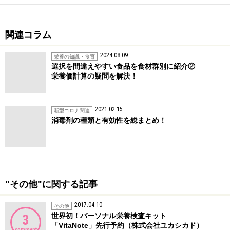
関連コラム
2024.08.09
栄養の知識・食育
選択を間違えやすい食品を食材群別に紹介②
栄養価計算の疑問を解決！
2021.02.15
新型コロナ関連
消毒剤の種類と有効性を総まとめ！
"その他"に関する記事
2017.04.10
その他
世界初！パーソナル栄養検査キット
3
「VitaNote」先行予約（株式会社ユカシカド）
comment