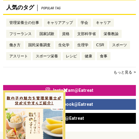
人気のタグ
POPULAR TAG
管理栄養士の仕事
キャリアアップ
学会
キャリア
フリーランス
国家試験
資格
文部科学省
栄養教諭
働き方
国民栄養調査
生化学
生理学
CSR
スポーツ
アスリート
スポーツ栄養
レシピ
健康
食事
もっと見る
Instagram@Eatreat
Facebook@Eatreat
X@Eatreat