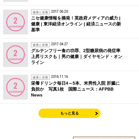
2017.06.20
健康と栄養
ニセ健康情報を摘発！英政府メディアの威力 |
2
健康 | 東洋経済オンライン | 経済ニュースの新
comment
基準
2017.04.27
健康と栄養
グルテンフリー食の功罪、2型糖尿病の発症率
2
上昇リスクも｜男の健康｜ダイヤモンド・オン
comment
ライン
2016.11.16
健康と栄養
栄養ドリンク毎日4～5本、米男性入院 肝臓に
2
負担か 写真1枚 国際ニュース：AFPBB
comment
News
もっと見る