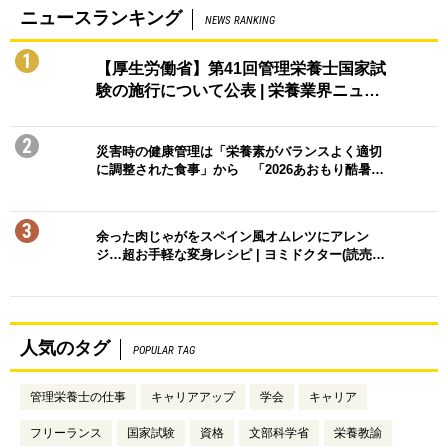
ニュースランキング
NEWS RANKING
1
【厚生労働省】第41回管理栄養士国家試
験の施行について公表 | 栄養業界ニュ…
2
災害時の健康管理は「栄養素がバランスよく適切
に調整された食事」から 「2026あおもり酷暑…
3
余った肉じゃがをスペイン風オムレツにアレン
ジ…超お手軽な変身レシピ | ヨミドクター(読売…
人気のタグ
POPULAR TAG
管理栄養士の仕事
キャリアアップ
学会
キャリア
フリーランス
国家試験
資格
文部科学省
栄養教諭