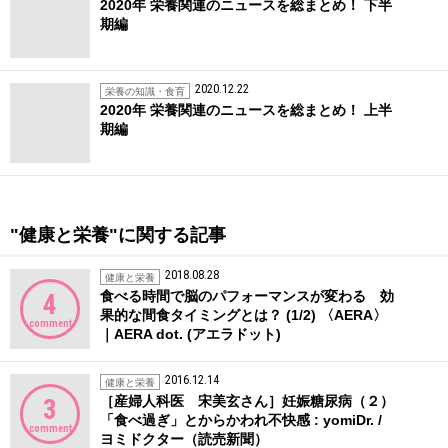
2020年 栄養関連のニュースを総まとめ！ 下半
期編
2020.12.22
栄養の知識・食育
2020年 栄養関連のニュースを総まとめ！ 上半
期編
"健康と栄養"に関する記事
2018.08.28
健康と栄養
食べる時間で脳のパフォーマンスが変わる 効
4
果的な間食タイミングとは？ (1/2) 〈AERA〉
comment
｜AERA dot. (アエラドット)
2016.12.14
健康と栄養
［産婦人科医 宋美玄さん］妊娠糖尿病（２）
3
「食べ過ぎ」とからかわれ不快感 : yomiDr. /
comment
ヨミドクター（読売新聞）