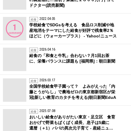
ドクター(読売新聞)
2022.04.05
給食
学校給食でSDGsを考える 食品ロス削減や地
1
産地消をテーマにした給食が好評で残食率2％
comment
ほどに（ウォーカープラス） - Yahoo!ニュース
2026.04.16
給食
給食の「和食と牛乳」合わない？月1回お茶
に、栄養バランスに課題も [福岡県]：朝日新聞
2026.03.17
給食
全国学校給食甲子園って？ よみがえった「内
藤とうがらし」で農地ゼロの東京都新宿区が栄
冠|新しい教育のカタチを考える|朝日新聞EduA
2025.07.08
給食
おいしい給食がありがたい東京・足立区 食育
おかげで野菜もぱくぱく成長、息子は5歳に
還暦（＋1）パパの異次元子育て - 産経ニュ…