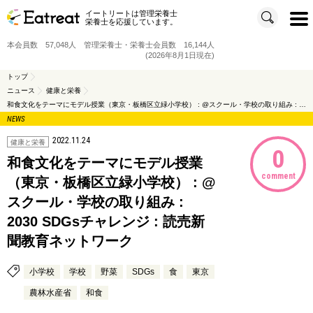
イートリートは管理栄養士
t
栄養士を応援しています。
o
g
g
本会員数 57,048人 管理栄養士・栄養士会員数 16,144人
l
e
(2026年8月1日現在)
n
a
v
トップ
i
ニュース
健康と栄養
g
a
和食文化をテーマにモデル授業（東京・板橋区立緑小学校） : @スクール・学校の取り組み : 2030 SDGsチャレンジ : 読売新聞教育ネットワーク
t
i
NEWS
o
n
2022.11.24
健康と栄養
0
和食文化をテーマにモデル授業
comment
（東京・板橋区立緑小学校） : @
スクール・学校の取り組み :
2030 SDGsチャレンジ : 読売新
聞教育ネットワーク
小学校
学校
野菜
SDGs
食
東京
農林水産省
和食