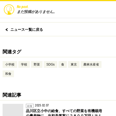
No post.
まだ投稿がありません。
ニュース一覧に戻る
関連タグ
小学校
学校
野菜
SDGs
食
東京
農林水産省
和食
関連記事
2025.02.07
給食
品川区立小中の給食、すべての野菜を有機栽培
の農産物に…当初予算案に２８００万円 | ヨミ