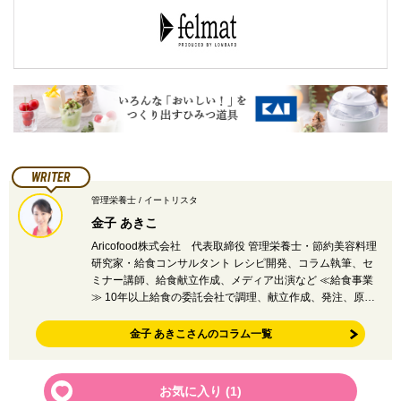
WRITER
管理栄養士 / イートリスタ
金子 あきこ
Aricofood株式会社 代表取締役 管理栄養士・節約美容料理
研究家・給食コンサルタント レシピ開発、コラム執筆、セ
ミナー講師、給食献立作成、メディア出演など ≪給食事業
≫ 10年以上給食の委託会社で調理、献立作成、発注、原…
金子 あきこさんのコラム一覧
お気に入り (
1
)