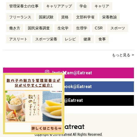
管理栄養士の仕事
キャリアアップ
学会
キャリア
フリーランス
国家試験
資格
文部科学省
栄養教諭
働き方
国民栄養調査
生化学
生理学
CSR
スポーツ
アスリート
スポーツ栄養
レシピ
健康
食事
もっと見る
Instagram@Eatreat
Facebook@Eatreat
X@Eatreat
Copyright © 2016 Eatreat All Rights Reserved.