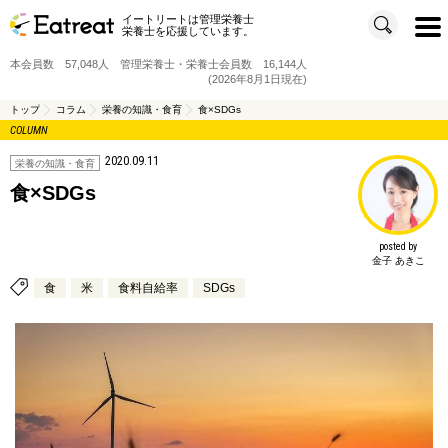
イートリートは管理栄養士
t
栄養士を応援しています。
o
g
g
本会員数 57,048人 管理栄養士・栄養士会員数 16,144人
l
e
(2026年8月1日現在)
n
a
v
トップ
コラム
栄養の知識・食育
食×SDGs
i
COLUMN
g
a
t
2020.09.11
i
栄養の知識・食育
o
n
食×SDGs
posted by
金子 あきこ
食
米
食料自給率
SDGs