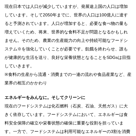
現在日本では人口が減少していますが、発展途上国の人口は増加
しています。そして2050年までに、世界の人口は100億人に達す
ると予測されています。人口が増加すると、必要な食べ物の量も
増えていくため、将来、世界的な食料不足が問題となるかもしれ
ません。そのため、農業の生産能力の向上や持続可能なフードシ
ステム※を強化していくことが必要です。飢餓を終わらせ、誰も
が健康的な生活を送り、良好な栄養状態となることをSDGsは目指
していきます。
※食料の生産から流通・消費までの一連の流れや食品産業など、産
業界の相互のかかわり
エネルギーをみんなに。そしてクリーンに
現在のフードシステムは化石燃料（石炭、石油、天然ガス）に大
きく依存しています。フードシステムにおいて、エネルギーは食
料安全保障の確立や栄養状態の確保に重要な役割を担っていま
す。一方で、フードシステムは利用可能なエネルギーの3割を消費