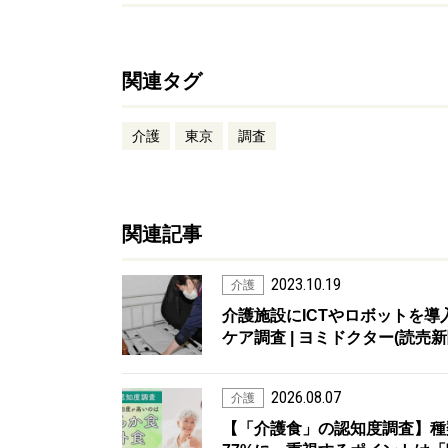
関連タグ
介護
東京
調査
関連記事
2023.10.19
介護
介護施設にICTやロボットを
ケア調査 | ヨミドクター(読売新
2026.08.07
介護
【「介護食」の認知度調査】種