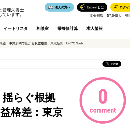
法人の方へ
Eatreatとは
ログイ
は管理栄養士
しています。
本会員数 57,048人 管
イートリスタ
相談室
栄養価計算
求人情報
根拠 事業所間で広がる収益格差：東京新聞 TOKYO Web
0
減 揺らぐ根拠
益格差：東京
comment