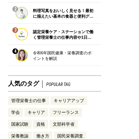
2
料理写真をおいしく見せる！最初
に揃えたい基本の食器と便利グ…
3
認定栄養ケア・ステーションで働
く管理栄養士の仕事内容や1日…
4
令和6年国民健康・栄養調査のポ
イントを解説
人気のタグ
POPULAR TAG
管理栄養士の仕事
キャリアアップ
学会
キャリア
フリーランス
国家試験
資格
文部科学省
栄養教諭
働き方
国民栄養調査