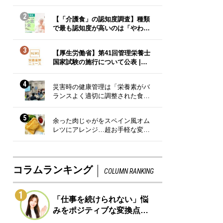
2
【「介護食」の認知度調査】種類
で最も認知度が高いのは「やわ…
3
【厚生労働省】第41回管理栄養士
国家試験の施行について公表 |…
4
災害時の健康管理は「栄養素がバ
ランスよく適切に調整された食…
5
余った肉じゃがをスペイン風オム
レツにアレンジ…超お手軽な変…
コラムランキング
COLUMN RANKING
1
「仕事を続けられない」悩
みをポジティブな変換点…