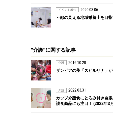
2020.03.06
イベント報告
～顔の見える地域栄養士を目指
"介護"に関する記事
2016.10.28
介護
5
ザンビアの藻「スピルリナ」がアフリ
2022.03.31
介護
1
カップ介護食にとろみ付き自販
護食商品にも注目！ (2022年3月