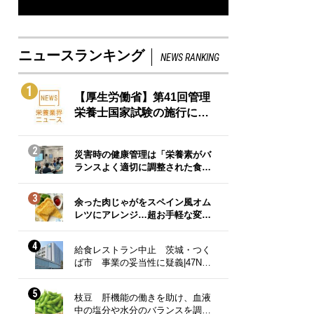
ニュースランキング
NEWS RANKING
1
【厚生労働省】第41回管理
栄養士国家試験の施行に…
2
災害時の健康管理は「栄養素がバ
ランスよく適切に調整された食…
3
余った肉じゃがをスペイン風オム
レツにアレンジ…超お手軽な変…
4
給食レストラン中止 茨城・つく
ば市 事業の妥当性に疑義|47N…
5
枝豆 肝機能の働きを助け、血液
中の塩分や水分のバランスを調…