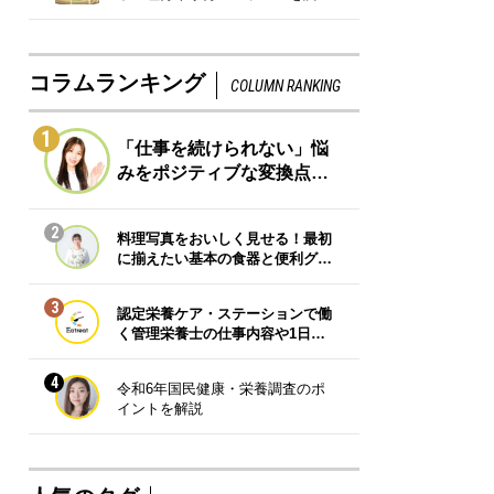
コラムランキング
COLUMN RANKING
1
「仕事を続けられない」悩
みをポジティブな変換点…
2
料理写真をおいしく見せる！最初
に揃えたい基本の食器と便利グ…
3
認定栄養ケア・ステーションで働
く管理栄養士の仕事内容や1日…
4
令和6年国民健康・栄養調査のポ
イントを解説