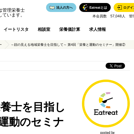
法人の方へ
Eatreatとは
ログイ
は管理栄養士
しています。
本会員数 57,048人 管
イートリスタ
相談室
栄養価計算
求人情報
ー
～顔の見える地域栄養士を目指して～ 第4回「栄養と運動のセミナー」開催②
栄養士を目指し
と運動のセミナ
posted by