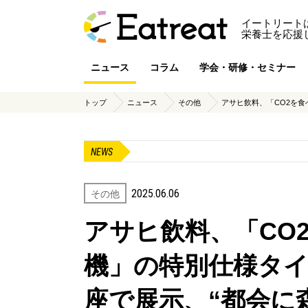
イートリート
栄養士を応援
ニュース
コラム
学会・研修・セミナー
トップ
ニュース
その他
NEWS
2025.06.06
その他
アサヒ飲料、「CO
機」の特別仕様タ
座で展示、“都会に