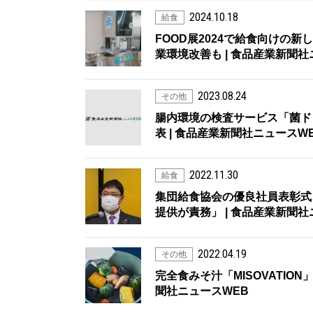
2024.10.18
給食
FOOD展2024で給食向けの
業環境改善も | 食品産業新聞社
2023.08.24
その他
腸内環境の検査サービス「菌ドッ
表 | 食品産業新聞社ニュースW
2022.11.30
給食
集団給食協会の優良社員表彰式
提供が責務」 | 食品産業新聞社
2022.04.19
その他
完全食みそ汁「MISOVATIO
聞社ニュースWEB