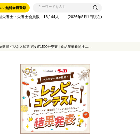
ン / 無料会員登録
理栄養士・栄養士会員数 16,144人 (2026年8月1日現在)
アサヒ飲料、「CO2を食べる自販機」の特別仕様タイプを東京・銀座で展示、“都会に森をつくる"世界観を体現、資源循環ビジネス加速で設置1500台突破 | 食品産業新聞社ニュースWEB