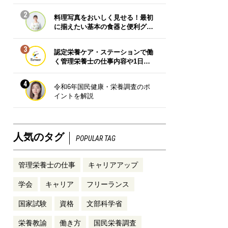
2
料理写真をおいしく見せる！最初
に揃えたい基本の食器と便利グ…
3
認定栄養ケア・ステーションで働
く管理栄養士の仕事内容や1日…
4
令和6年国民健康・栄養調査のポ
イントを解説
人気のタグ
POPULAR TAG
管理栄養士の仕事
キャリアアップ
学会
キャリア
フリーランス
国家試験
資格
文部科学省
栄養教諭
働き方
国民栄養調査