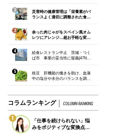
2
災害時の健康管理は「栄養素がバ
ランスよく適切に調整された食…
3
余った肉じゃがをスペイン風オム
レツにアレンジ…超お手軽な変…
4
給食レストラン中止 茨城・つく
ば市 事業の妥当性に疑義|47N…
5
枝豆 肝機能の働きを助け、血液
中の塩分や水分のバランスを調…
コラムランキング
COLUMN RANKING
1
「仕事を続けられない」悩
みをポジティブな変換点…