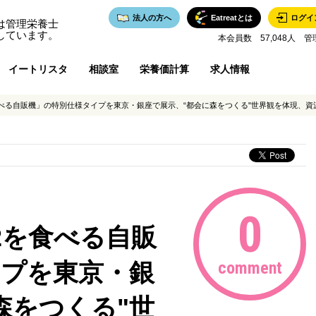
法人の方へ
Eatreatとは
ログイ
は管理栄養士
しています。
本会員数 57,048人 管
イートリスタ
相談室
栄養価計算
求人情報
0
2を食べる自販
イプを東京・銀
comment
森をつくる"世