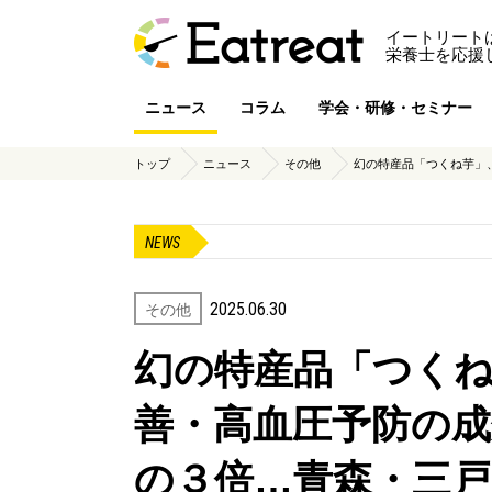
イートリート
栄養士を応援
ニュース
コラム
学会・研修・セミナー
トップ
ニュース
その他
幻の特産品「つくね芋」、
NEWS
2025.06.30
その他
幻の特産品「つく
善・高血圧予防の
の３倍…青森・三戸