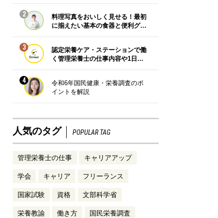
2
料理写真をおいしく見せる！最初
に揃えたい基本の食器と便利グ…
3
認定栄養ケア・ステーションで働
く管理栄養士の仕事内容や1日…
4
令和6年国民健康・栄養調査のポ
イントを解説
人気のタグ
POPULAR TAG
管理栄養士の仕事
キャリアアップ
学会
キャリア
フリーランス
国家試験
資格
文部科学省
栄養教諭
働き方
国民栄養調査