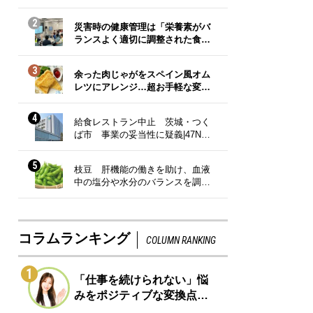
2
災害時の健康管理は「栄養素がバ
ランスよく適切に調整された食…
3
余った肉じゃがをスペイン風オム
レツにアレンジ…超お手軽な変…
4
給食レストラン中止 茨城・つく
ば市 事業の妥当性に疑義|47N…
5
枝豆 肝機能の働きを助け、血液
中の塩分や水分のバランスを調…
コラムランキング
COLUMN RANKING
1
「仕事を続けられない」悩
みをポジティブな変換点…