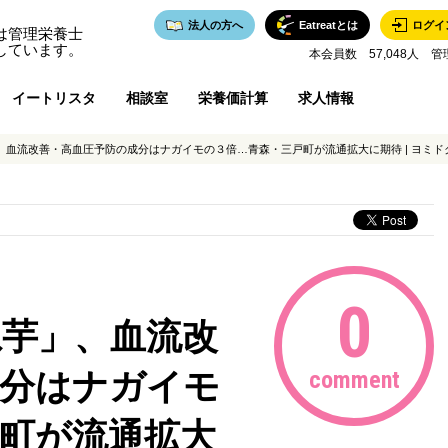
法人の方へ
Eatreatとは
ログイ
は管理栄養士
しています。
本会員数 57,048人 管
イートリスタ
相談室
栄養価計算
求人情報
血流改善・高血圧予防の成分はナガイモの３倍…青森・三戸町が流通拡大に期待 | ヨミドク
0
ね芋」、血流改
成分はナガイモ
comment
町が流通拡大