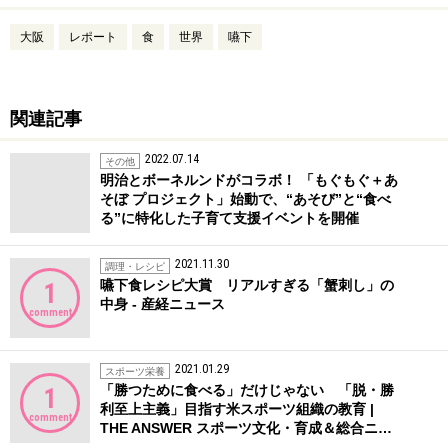
大阪
レポート
食
世界
嚥下
関連記事
2022.07.14
その他
明治とボーネルンドがコラボ！ 「もぐもぐ＋あ
そぼ プロジェクト」始動で、“あそび”と“食べ
る”に特化した子育て支援イベントを開催
2021.11.30
調理・レシピ
嚥下食レシピ大賞 リアルすぎる「蟹刺し」の
1
中身 - 産経ニュース
comment
2021.01.29
スポーツ栄養
「勝つために食べる」だけじゃない 「脱・勝
1
利至上主義」目指す米スポーツ組織の教育 |
comment
THE ANSWER スポーツ文化・育成＆総合ニ…