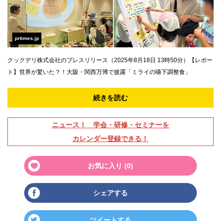
prtimes.jp
クックデリ株式会社のプレスリリース（2025年8月18日 13時50分）【レポー
ト】世界が驚いた？！大阪・関西万博で披露「ミライの嚥下調整食」
続きを読む
ニュース！ 学会・研修・セミナーを
カレンダー登録できる！
お気に入り (
0
)
シェアする
ツイートする