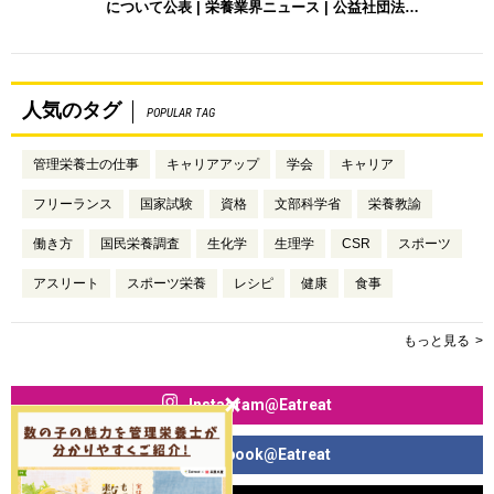
について公表 | 栄養業界ニュース | 公益社団法…
人気のタグ
POPULAR TAG
管理栄養士の仕事
キャリアアップ
学会
キャリア
フリーランス
国家試験
資格
文部科学省
栄養教諭
働き方
国民栄養調査
生化学
生理学
CSR
スポーツ
アスリート
スポーツ栄養
レシピ
健康
食事
もっと見る
Instagram@Eatreat
Facebook@Eatreat