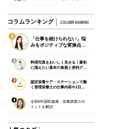
コラムランキング
COLUMN RANKING
1
「仕事を続けられない」悩
みをポジティブな変換点…
2
料理写真をおいしく見せる！最初
に揃えたい基本の食器と便利グ…
3
認定栄養ケア・ステーションで働
く管理栄養士の仕事内容や1日…
4
令和6年国民健康・栄養調査のポ
イントを解説