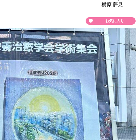
横原 夢見
お気に入り