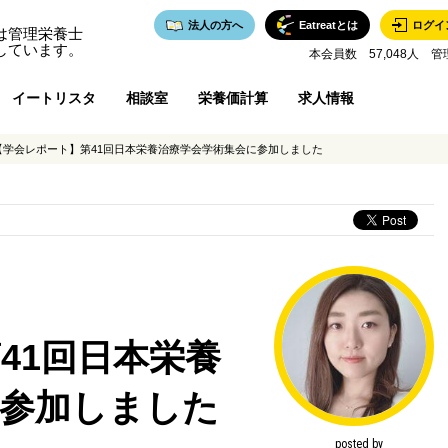
法人の方へ
Eatreatとは
ログイ
は管理栄養士
しています。
本会員数 57,048人 管
イートリスタ
相談室
栄養価計算
求人情報
【学会レポート】第41回日本栄養治療学会学術集会に参加しました
41回日本栄養
に参加しました
posted by