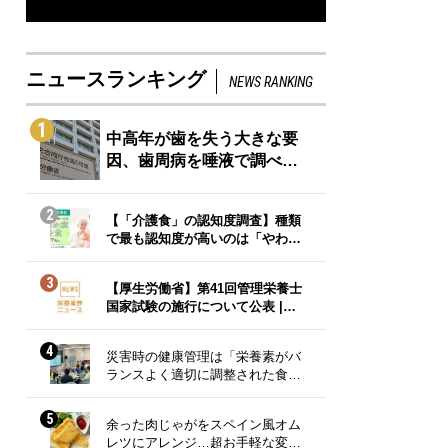
ニュースランキング
NEWS RANKING
1
中高年が歯を失う大きな要
因、歯周病を唾液で調べ…
2
【「介護食」の認知度調査】種類
で最も認知度が高いのは「やわ…
3
【厚生労働省】第41回管理栄養士
国家試験の施行について公表 |…
4
災害時の健康管理は「栄養素がバ
ランスよく適切に調整された食…
5
余った肉じゃがをスペイン風オム
レツにアレンジ…超お手軽な変…