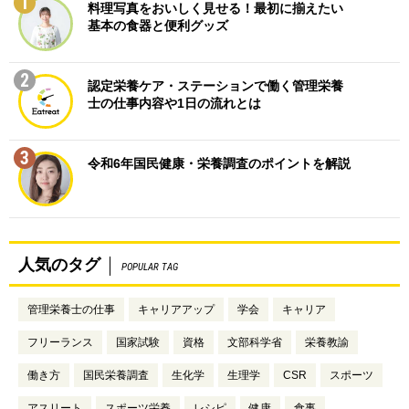
1
料理写真をおいしく見せる！最初に揃えたい
基本の食器と便利グッズ
2
認定栄養ケア・ステーションで働く管理栄養
士の仕事内容や1日の流れとは
3
令和6年国民健康・栄養調査のポイントを解説
人気のタグ
POPULAR TAG
管理栄養士の仕事
キャリアアップ
学会
キャリア
フリーランス
国家試験
資格
文部科学省
栄養教諭
働き方
国民栄養調査
生化学
生理学
CSR
スポーツ
アスリート
スポーツ栄養
レシピ
健康
食事