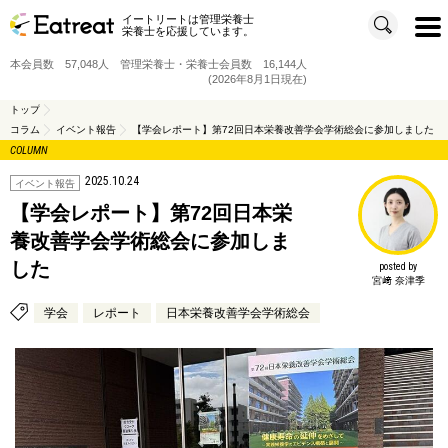
イートリートは管理栄養士
t
栄養士を応援しています。
o
g
g
本会員数 57,048人 管理栄養士・栄養士会員数 16,144人
l
e
(2026年8月1日現在)
n
a
v
トップ
i
コラム
イベント報告
【学会レポート】第72回日本栄養改善学会学術総会に参加しました
g
a
COLUMN
t
i
o
2025.10.24
イベント報告
n
【学会レポート】第72回日本栄
養改善学会学術総会に参加しま
した
posted by
宮﨑 奈津季
学会
レポート
日本栄養改善学会学術総会