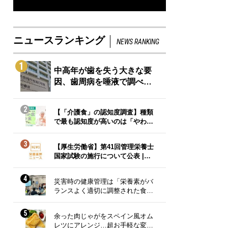
ニュースランキング
NEWS RANKING
1
中高年が歯を失う大きな要
因、歯周病を唾液で調べ…
2
【「介護食」の認知度調査】種類
で最も認知度が高いのは「やわ…
3
【厚生労働省】第41回管理栄養士
国家試験の施行について公表 |…
4
災害時の健康管理は「栄養素がバ
ランスよく適切に調整された食…
5
余った肉じゃがをスペイン風オム
レツにアレンジ…超お手軽な変…