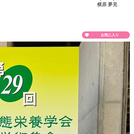
横原 夢見
お気に入り