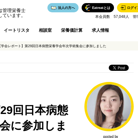
法人の方へ
Eatreatとは
ログイ
は管理栄養士
しています。
本会員数 57,048人 管
イートリスタ
相談室
栄養価計算
求人情報
【学会レポート】第29回日本病態栄養学会年次学術集会に参加しました
29回日本病態
会に参加しま
posted by