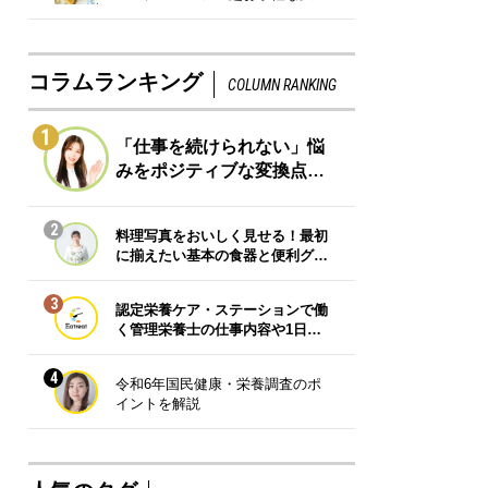
コラムランキング
COLUMN RANKING
1
「仕事を続けられない」悩
みをポジティブな変換点…
2
料理写真をおいしく見せる！最初
に揃えたい基本の食器と便利グ…
3
認定栄養ケア・ステーションで働
く管理栄養士の仕事内容や1日…
4
令和6年国民健康・栄養調査のポ
イントを解説