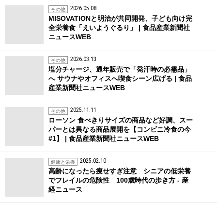
2026.05.08
その他
MISOVATIONと明治が共同開発、子ども向け完
全栄養食「えいようぐるり」 | 食品産業新聞社
ニュースWEB
2026.03.13
その他
塩分チャージ、通年販売で「発汗時の必需品」
へ サウナやオフィスへ喫食シーン広げる | 食品
産業新聞社ニュースWEB
2025.11.11
その他
ローソン 食べきりサイズの商品など好調、スー
パーとは異なる商品展開を【コンビニ冷食の今
#1】 | 食品産業新聞社ニュースWEB
2025.02.10
健康と栄養
高齢になったら痩せすぎ注意 シニアの低栄養
でフレイルの危険性 100歳時代の歩き方 - 産
経ニュース