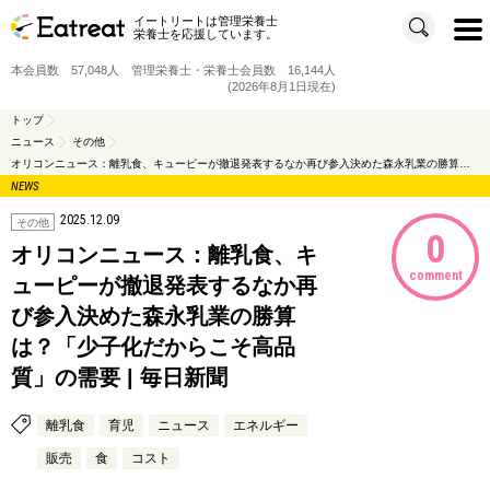
イートリートは管理栄養士
t
栄養士を応援しています。
o
g
g
本会員数 57,048人 管理栄養士・栄養士会員数 16,144人
l
e
(2026年8月1日現在)
n
a
v
トップ
i
ニュース
その他
g
a
オリコンニュース：離乳食、キューピーが撤退発表するなか再び参入決めた森永乳業の勝算は？「少子化だからこそ高品質」の需要 | 毎日新聞
t
i
NEWS
o
n
2025.12.09
その他
0
オリコンニュース：離乳食、キ
comment
ューピーが撤退発表するなか再
び参入決めた森永乳業の勝算
は？「少子化だからこそ高品
質」の需要 | 毎日新聞
離乳食
育児
ニュース
エネルギー
販売
食
コスト