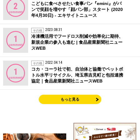
こどもに食べさせたい食事パン『emini』がパ
2
ンで笑顔を増やす「顔パン部」スタート (2020
comment
年4月30日) - エキサイトニュース
2023.08.31
その他
冷凍機活用でフードロス削減や効率化に期待、
1
新規企業の参入も進む | 食品産業新聞社ニュー
comment
スWEB
2022.04.14
その他
コカ・コーラ社で初、自治体と協働でペットボ
1
トル水平リサイクル、埼玉県吉見町と包括連携
comment
協定｜食品産業新聞社ニュースWEB
もっと見る