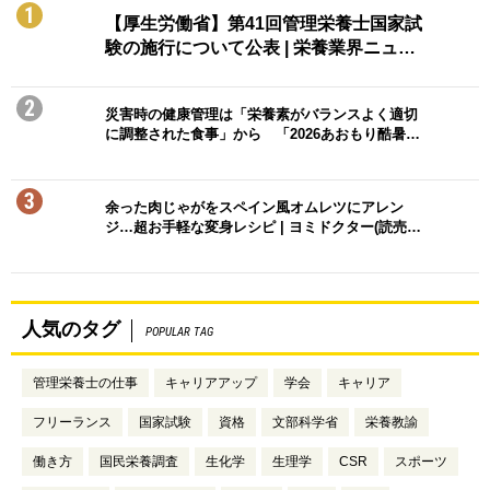
1
【厚生労働省】第41回管理栄養士国家試
験の施行について公表 | 栄養業界ニュ…
2
災害時の健康管理は「栄養素がバランスよく適切
に調整された食事」から 「2026あおもり酷暑…
3
余った肉じゃがをスペイン風オムレツにアレン
ジ…超お手軽な変身レシピ | ヨミドクター(読売…
人気のタグ
POPULAR TAG
管理栄養士の仕事
キャリアアップ
学会
キャリア
フリーランス
国家試験
資格
文部科学省
栄養教諭
働き方
国民栄養調査
生化学
生理学
CSR
スポーツ