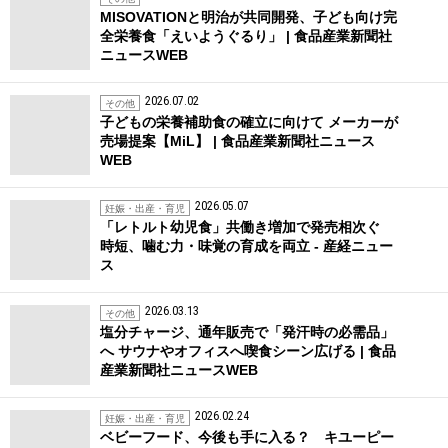
MISOVATIONと明治が共同開発、子ども向け完
全栄養食「えいようぐるり」 | 食品産業新聞社
ニュースWEB
2026.07.02
その他
子どもの栄養補助食の確立に向けて メーカーが
売場提案【MiL】 | 食品産業新聞社ニュース
WEB
2026.05.07
妊娠・出産・育児
「レトルト幼児食」共働き増加で発売相次ぐ
時短、噛む力・味覚の育成を両立 - 産経ニュー
ス
2026.03.13
その他
塩分チャージ、通年販売で「発汗時の必需品」
へ サウナやオフィスへ喫食シーン広げる | 食品
産業新聞社ニュースWEB
2026.02.24
妊娠・出産・育児
ベビーフード、今後も手に入る？ キユーピー