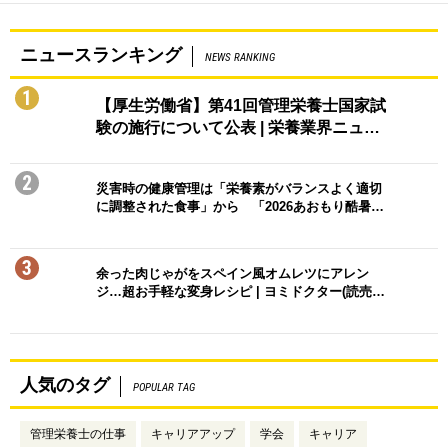
ニュースランキング
NEWS RANKING
1
【厚生労働省】第41回管理栄養士国家試
験の施行について公表 | 栄養業界ニュ…
2
災害時の健康管理は「栄養素がバランスよく適切
に調整された食事」から 「2026あおもり酷暑…
3
余った肉じゃがをスペイン風オムレツにアレン
ジ…超お手軽な変身レシピ | ヨミドクター(読売…
人気のタグ
POPULAR TAG
管理栄養士の仕事
キャリアアップ
学会
キャリア