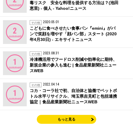
毒リスク 安全な料理を提供する方法は？(池田
comment
恵里) - 個人 - Yahoo!ニュース
2020.05.01
その他
こどもに食べさせたい食事パン『emini』がパ
2
ンで笑顔を増やす「顔パン部」スタート (2020
comment
年4月30日) - エキサイトニュース
2023.08.31
その他
冷凍機活用でフードロス削減や効率化に期待、
1
新規企業の参入も進む | 食品産業新聞社ニュー
comment
スWEB
2022.04.14
その他
コカ・コーラ社で初、自治体と協働でペットボ
1
トル水平リサイクル、埼玉県吉見町と包括連携
comment
協定｜食品産業新聞社ニュースWEB
もっと見る