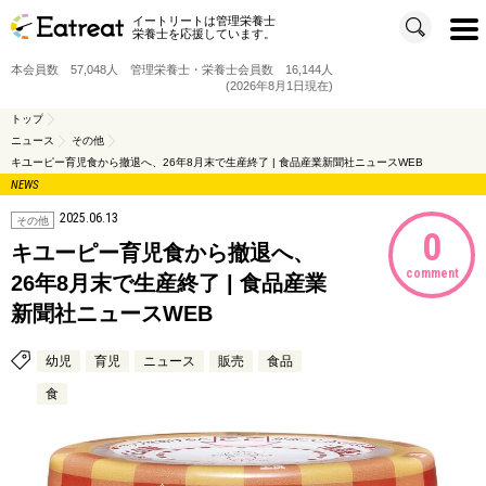
イートリートは管理栄養士
t
栄養士を応援しています。
o
g
g
本会員数 57,048人 管理栄養士・栄養士会員数 16,144人
l
e
(2026年8月1日現在)
n
a
v
トップ
i
ニュース
その他
g
a
キユーピー育児食から撤退へ、26年8月末で生産終了 | 食品産業新聞社ニュースWEB
t
i
NEWS
o
n
2025.06.13
その他
0
キユーピー育児食から撤退へ、
comment
26年8月末で生産終了 | 食品産業
新聞社ニュースWEB
幼児
育児
ニュース
販売
食品
食