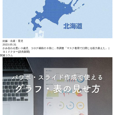
妊娠・出産・育児
2023.05.31
かみ合わせ悪い３歳児、コロナ禍前の３倍に…市調査「マスク着用で口閉じる筋力衰えた」 |
ヨミドクター(読売新聞)
関連コラム