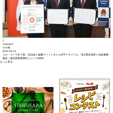
1
comment
その他
2022.04.14
コカ・コーラ社で初、自治体と協働でペットボトル水平リサイクル、埼玉県吉見町と包括連携
協定｜食品産業新聞社ニュースWEB
もっと見る