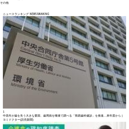
その他
ニュースランキング
NEWS RANKING
1
中高年が歯を失う大きな要因、歯周病を唾液で調べる「簡易歯科健診」を推進…来年度から |
ヨミドクター(読売新聞)