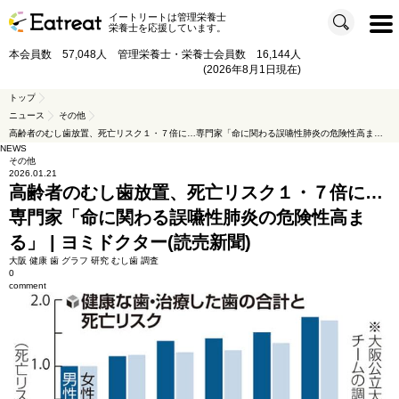
イートリートは管理栄養士
t
栄養士を応援しています。
o
g
g
本会員数 57,048人 管理栄養士・栄養士会員数 16,144人
l
e
(2026年8月1日現在)
n
a
v
トップ
i
ニュース
その他
g
a
高齢者のむし歯放置、死亡リスク１・７倍に…専門家「命に関わる誤嚥性肺炎の危険性高まる」 | ヨミドクター(読売新聞)
t
i
NEWS
o
その他
n
2026.01.21
高齢者のむし歯放置、死亡リスク１・７倍に…
専門家「命に関わる誤嚥性肺炎の危険性高ま
る」 | ヨミドクター(読売新聞)
大阪
健康
歯
グラフ
研究
むし歯
調査
0
comment