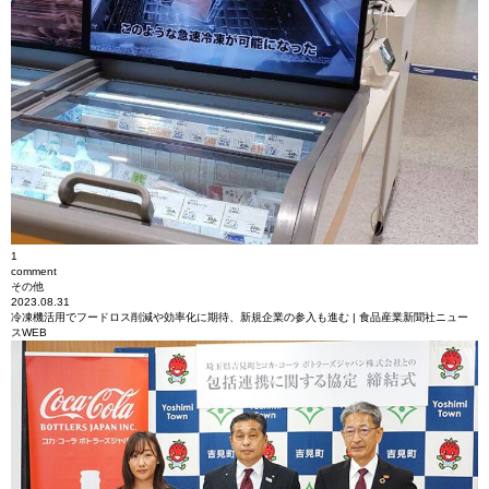
1
comment
その他
2023.08.31
冷凍機活用でフードロス削減や効率化に期待、新規企業の参入も進む | 食品産業新聞社ニュー
スWEB