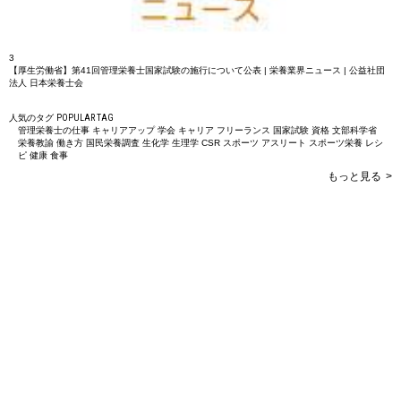
3
【厚生労働省】第41回管理栄養士国家試験の施行について公表 | 栄養業界ニュース | 公益社団
法人 日本栄養士会
人気のタグ
POPULAR TAG
管理栄養士の仕事
キャリアアップ
学会
キャリア
フリーランス
国家試験
資格
文部科学省
栄養教諭
働き方
国民栄養調査
生化学
生理学
CSR
スポーツ
アスリート
スポーツ栄養
レシ
ピ
健康
食事
もっと見る