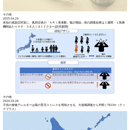
その他
2025.04.23
未知の感染症対策に、風邪症状の「ＡＲＩ患者数」集計開始…初の調査結果は１週間・１医療
機関あたり４９・３８人 | ヨミドクター(読売新聞)
その他
2024.03.29
子供の食物アレルギーは親の育児ストレスを増加させる、大規模調査から判明 | TECH+（テッ
クプラス）