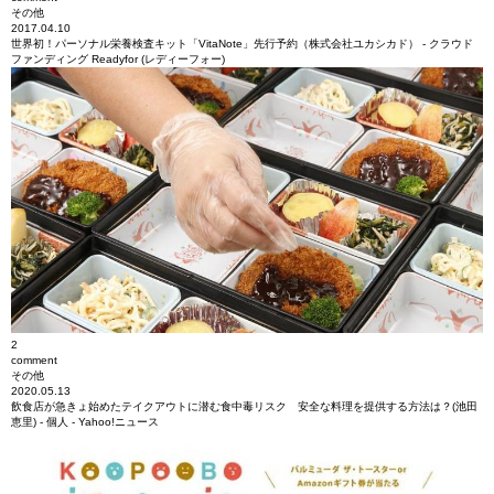
その他
2017.04.10
世界初！パーソナル栄養検査キット「VitaNote」先行予約（株式会社ユカシカド） - クラウド
ファンディング Readyfor (レディーフォー)
2
comment
その他
2020.05.13
飲食店が急きょ始めたテイクアウトに潜む食中毒リスク 安全な料理を提供する方法は？(池田
恵里) - 個人 - Yahoo!ニュース