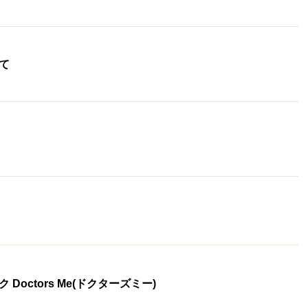
て
octors Me(ドクターズミー)