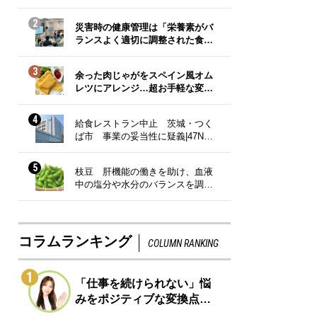
2
災害時の健康管理は「栄養素がバ
ランスよく適切に調整された食…
3
余った肉じゃがをスペイン風オム
レツにアレンジ…超お手軽な変…
4
給食レストラン中止 茨城・つく
ば市 事業の妥当性に疑義|47N…
5
枝豆 肝機能の働きを助け、血液
中の塩分や水分のバランスを調…
コラムランキング
COLUMN RANKING
1
「仕事を続けられない」悩
みをポジティブな変換点…