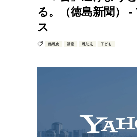
る。（徳島新聞） - 
ス
離乳食
講座
乳幼児
子ども