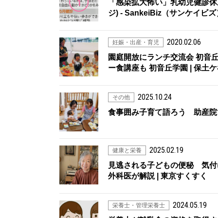
1
「感染拡大怖い」乳幼児健診休止
ジ) - SankeiBiz（サン
2020.02.06
妊娠・出産・育児
園庭開放にランチ交流会 初音
ー食講座も 初音丘学園 | 保土ケ
2025.10.24
その他
食事囲み子育て語ろう 助産院で
2025.02.19
健康と栄養
見逃される子どもの便秘 気付
外科医が解説 | 東京すくすく
2024.05.19
栄養士・管理栄養士