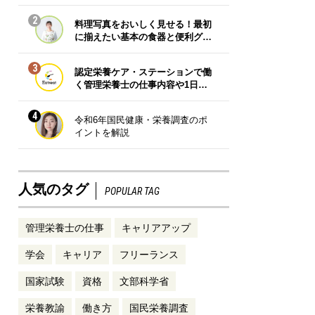
2
料理写真をおいしく見せる！最初
に揃えたい基本の食器と便利グ…
3
認定栄養ケア・ステーションで働
く管理栄養士の仕事内容や1日…
4
令和6年国民健康・栄養調査のポ
イントを解説
人気のタグ
POPULAR TAG
管理栄養士の仕事
キャリアアップ
学会
キャリア
フリーランス
国家試験
資格
文部科学省
栄養教諭
働き方
国民栄養調査