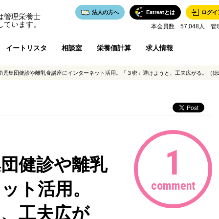
法人の方へ
Eatreatとは
ログイ
は管理栄養士
しています。
本会員数 57,048人 管
イートリスタ
相談室
栄養価計算
求人情報
児集団健診や離乳食講座にインターネット活用。「３密」避けようと、工夫広がる。（徳島新聞）
1
集団健診や離乳
ネット活用。
comment
と、工夫広が