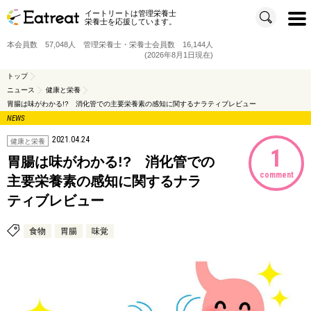
イートリートは管理栄養士
t
栄養士を応援しています。
o
g
g
本会員数 57,048人 管理栄養士・栄養士会員数 16,144人
l
e
(2026年8月1日現在)
n
a
v
トップ
i
ニュース
健康と栄養
g
a
胃腸は味がわかる!? 消化管での主要栄養素の感知に関するナラティブレビュー
t
i
NEWS
o
n
2021.04.24
健康と栄養
1
胃腸は味がわかる!? 消化管での
comment
主要栄養素の感知に関するナラ
ティブレビュー
食物
胃腸
味覚