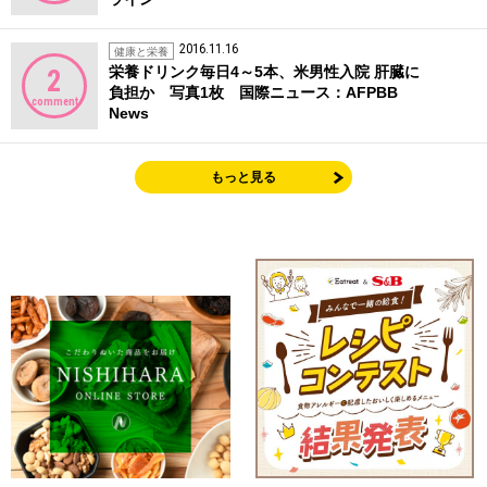
2016.11.16
健康と栄養
栄養ドリンク毎日4～5本、米男性入院 肝臓に
2
負担か 写真1枚 国際ニュース：AFPBB
comment
News
もっと見る