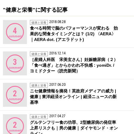
"健康と栄養"に関する記事
2018.08.28
健康と栄養
食べる時間で脳のパフォーマンスが変わる 効
4
果的な間食タイミングとは？ (1/2) 〈AERA〉
comment
｜AERA dot. (アエラドット)
2016.12.14
健康と栄養
［産婦人科医 宋美玄さん］妊娠糖尿病（２）
3
「食べ過ぎ」とからかわれ不快感 : yomiDr. /
comment
ヨミドクター（読売新聞）
2017.06.20
健康と栄養
ニセ健康情報を摘発！英政府メディアの威力 |
2
健康 | 東洋経済オンライン | 経済ニュースの新
comment
基準
2017.04.27
健康と栄養
グルテンフリー食の功罪、2型糖尿病の発症率
2
上昇リスクも｜男の健康｜ダイヤモンド・オン
comment
ライン