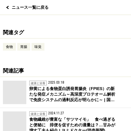
ニュース一覧に戻る
関連タグ
食物
胃腸
味覚
関連記事
2025.03.18
健康と栄養
卵黄による食物蛋白誘発胃腸炎（FPIES）の新
たな発症メカニズム～高深度プロテオーム解析
で免疫システムの過剰反応が明らかに～ | 国…
2024.11.27
健康と栄養
食物繊維が豊富な「サツマイモ」 食べ過ぎる
と便秘に 排便を促すための適量は？…甘みが
増す工夫も紹介 | ヨミドクター(読売新聞)