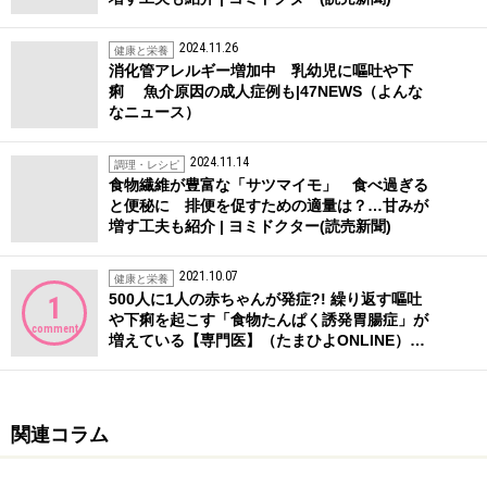
2024.11.26
健康と栄養
消化管アレルギー増加中 乳幼児に嘔吐や下
痢 魚介原因の成人症例も|47NEWS（よんな
なニュース）
2024.11.14
調理・レシピ
食物繊維が豊富な「サツマイモ」 食べ過ぎる
と便秘に 排便を促すための適量は？…甘みが
増す工夫も紹介 | ヨミドクター(読売新聞)
2021.10.07
健康と栄養
500人に1人の赤ちゃんが発症?! 繰り返す嘔吐
1
や下痢を起こす「食物たんぱく誘発胃腸症」が
comment
増えている【専門医】（たまひよONLINE）…
関連コラム