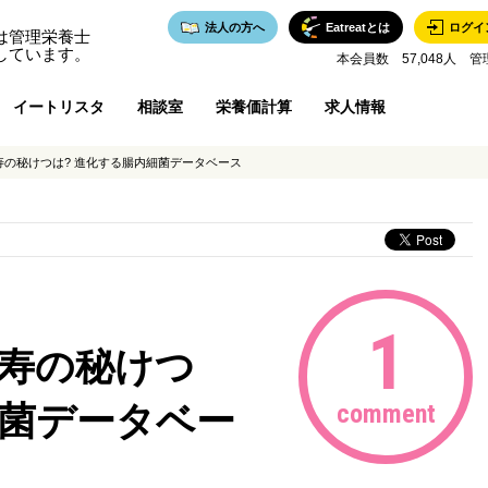
法人の方へ
Eatreatとは
ログイ
は管理栄養士
しています。
本会員数 57,048人 管
イートリスタ
相談室
栄養価計算
求人情報
寿の秘けつは? 進化する腸内細菌データベース
1
長寿の秘けつ
細菌データベー
comment