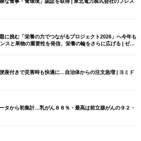
康な食事・食環境」認証を取得 | 東北電力株式会社のプレス
題に挑む「栄養の力でつながるプロジェクト2026」へ今年も
ンスと果物の重要性を発信、栄養の輪をさらに広げる | ゼ…
便座付きで災害時も快適に…自治体からの注文急増 | ヨミド
ータから初集計…乳がん８８％・最高は前立腺がんの９２・