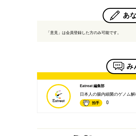
あ
「意見」は会員登録した方のみ可能です。
み
Eatreat 編集部
日本人の腸内細菌のゲノム解
0
拍手