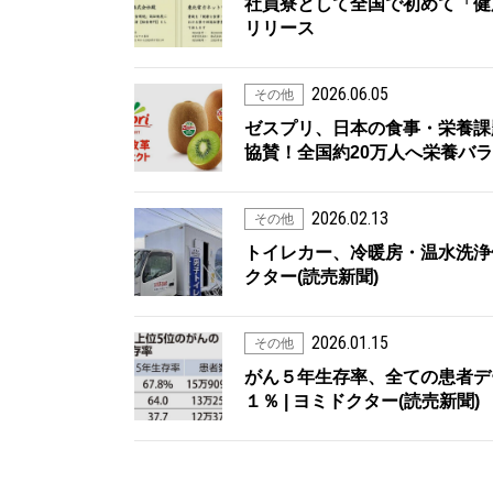
社員寮として全国で初めて「健
リリース
2026.06.05
その他
ゼスプリ、日本の食事・栄養課
協賛！全国約20万人へ栄養バラ
2026.02.13
その他
トイレカー、冷暖房・温水洗浄
クター(読売新聞)
2026.01.15
その他
がん５年生存率、全ての患者デ
１％ | ヨミドクター(読売新聞)