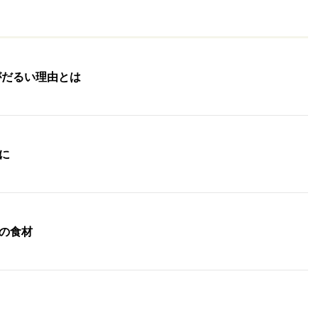
がだるい理由とは
に
の食材