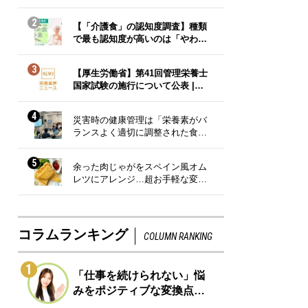
2
【「介護食」の認知度調査】種類
で最も認知度が高いのは「やわ…
3
【厚生労働省】第41回管理栄養士
国家試験の施行について公表 |…
4
災害時の健康管理は「栄養素がバ
ランスよく適切に調整された食…
5
余った肉じゃがをスペイン風オム
レツにアレンジ…超お手軽な変…
コラムランキング
COLUMN RANKING
1
「仕事を続けられない」悩
みをポジティブな変換点…