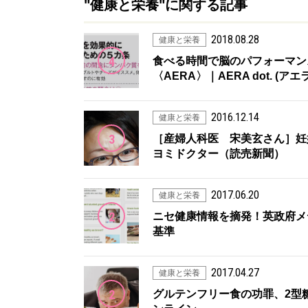
"健康と栄養"に関する記事
2018.08.28
健康と栄養
4
食べる時間で脳のパフォーマンス
〈AERA〉｜AERA dot. (ア
2016.12.14
健康と栄養
3
［産婦人科医 宋美玄さん］妊娠糖
ヨミドクター（読売新聞）
2017.06.20
健康と栄養
2
ニセ健康情報を摘発！英政府メディ
基準
2017.04.27
健康と栄養
2
グルテンフリー食の功罪、2型