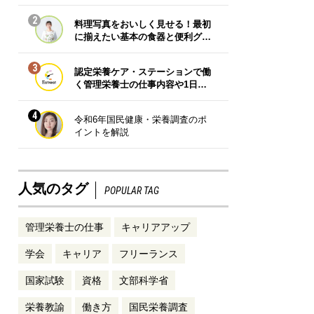
2
料理写真をおいしく見せる！最初
に揃えたい基本の食器と便利グ…
3
認定栄養ケア・ステーションで働
く管理栄養士の仕事内容や1日…
4
令和6年国民健康・栄養調査のポ
イントを解説
人気のタグ
POPULAR TAG
管理栄養士の仕事
キャリアアップ
学会
キャリア
フリーランス
国家試験
資格
文部科学省
栄養教諭
働き方
国民栄養調査