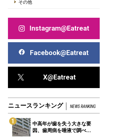
その他
Instagram@Eatreat
Facebook@Eatreat
X@Eatreat
ニュースランキング
NEWS RANKING
1
中高年が歯を失う大きな要
因、歯周病を唾液で調べ…