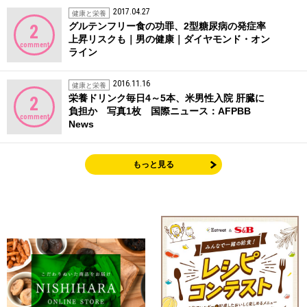
2017.04.27
健康と栄養
グルテンフリー食の功罪、2型糖尿病の発症率
2
上昇リスクも｜男の健康｜ダイヤモンド・オン
comment
ライン
2016.11.16
健康と栄養
栄養ドリンク毎日4～5本、米男性入院 肝臓に
2
負担か 写真1枚 国際ニュース：AFPBB
comment
News
もっと見る