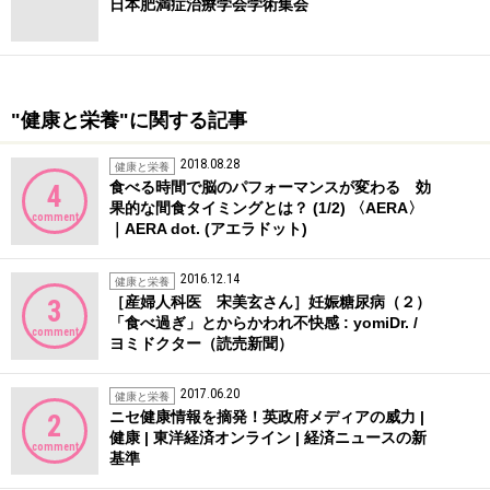
日本肥満症治療学会学術集会
"健康と栄養"に関する記事
2018.08.28
健康と栄養
食べる時間で脳のパフォーマンスが変わる 効
4
果的な間食タイミングとは？ (1/2) 〈AERA〉
comment
｜AERA dot. (アエラドット)
2016.12.14
健康と栄養
［産婦人科医 宋美玄さん］妊娠糖尿病（２）
3
「食べ過ぎ」とからかわれ不快感 : yomiDr. /
comment
ヨミドクター（読売新聞）
2017.06.20
健康と栄養
ニセ健康情報を摘発！英政府メディアの威力 |
2
健康 | 東洋経済オンライン | 経済ニュースの新
comment
基準