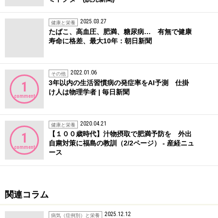
2025.03.27
健康と栄養
たばこ、高血圧、肥満、糖尿病… 有無で健康
寿命に格差、最大10年：朝日新聞
2022.01.06
その他
3年以内の生活習慣病の発症率をAI予測 仕掛
1
け人は物理学者 | 毎日新聞
comment
2020.04.21
健康と栄養
【１００歳時代】汁物摂取で肥満予防を 外出
1
自粛対策に福島の教訓（2/2ページ） - 産経ニュ
comment
ース
関連コラム
2025.12.12
病気（症例別）と栄養