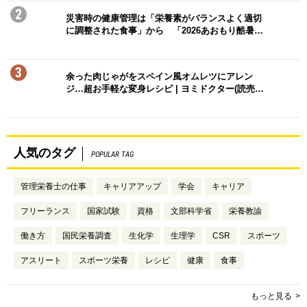
2
災害時の健康管理は「栄養素がバランスよく適切
に調整された食事」から 「2026あおもり酷暑…
3
余った肉じゃがをスペイン風オムレツにアレン
ジ…超お手軽な変身レシピ | ヨミドクター(読売…
人気のタグ
POPULAR TAG
管理栄養士の仕事
キャリアアップ
学会
キャリア
フリーランス
国家試験
資格
文部科学省
栄養教諭
働き方
国民栄養調査
生化学
生理学
CSR
スポーツ
アスリート
スポーツ栄養
レシピ
健康
食事
もっと見る