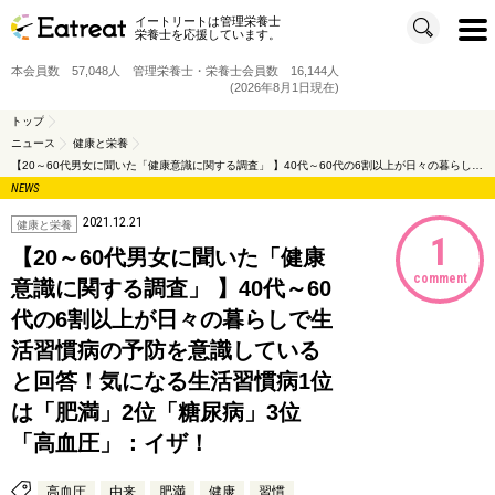
イートリートは管理栄養士
t
栄養士を応援しています。
o
g
g
本会員数 57,048人 管理栄養士・栄養士会員数 16,144人
l
e
(2026年8月1日現在)
n
a
v
トップ
i
ニュース
健康と栄養
g
a
【20～60代男女に聞いた「健康意識に関する調査」 】40代～60代の6割以上が日々の暮らしで生活習慣病の予防を意識していると回答！気になる生活習慣病1位は「肥満」2位「糖尿病」3位「高血圧」：イザ！
t
i
NEWS
o
n
2021.12.21
健康と栄養
1
【20～60代男女に聞いた「健康
comment
意識に関する調査」 】40代～60
代の6割以上が日々の暮らしで生
活習慣病の予防を意識している
と回答！気になる生活習慣病1位
は「肥満」2位「糖尿病」3位
「高血圧」：イザ！
高血圧
由来
肥満
健康
習慣