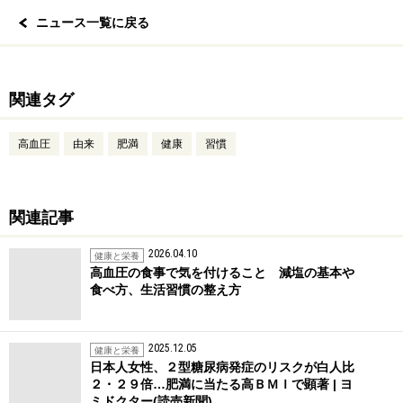
ニュース一覧に戻る
関連タグ
高血圧
由来
肥満
健康
習慣
関連記事
2026.04.10
健康と栄養
高血圧の食事で気を付けること 減塩の基本や
食べ方、生活習慣の整え方
2025.12.05
健康と栄養
日本人女性、２型糖尿病発症のリスクが白人比
２・２９倍…肥満に当たる高ＢＭＩで顕著 | ヨ
ミドクター(読売新聞)