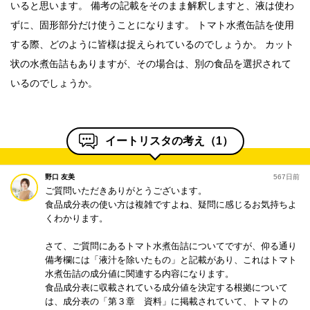
いると思います。 備考の記載をそのまま解釈しますと、液は使わ
ずに、固形部分だけ使うことになります。 トマト水煮缶詰を使用
する際、どのように皆様は捉えられているのでしょうか。 カット
状の水煮缶詰もありますが、その場合は、別の食品を選択されて
いるのでしょうか。
イートリスタの考え（
1
）
野口 友美
567日前
ご質問いただきありがとうございます。
食品成分表の使い方は複雑ですよね、疑問に感じるお気持ちよ
>
くわかります。
さて、ご質問にあるトマト水煮缶詰についてですが、仰る通り
備考欄には「液汁を除いたもの」と記載があり、これはトマト
水煮缶詰の成分値に関連する内容になります。
食品成分表に収載されている成分値を決定する根拠について
は、成分表の「第３章 資料」に掲載されていて、トマトの