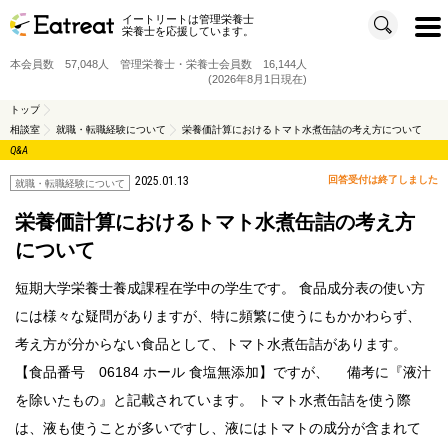
イートリートは管理栄養士
t
栄養士を応援しています。
o
g
g
本会員数 57,048人 管理栄養士・栄養士会員数 16,144人
l
e
(2026年8月1日現在)
n
a
v
トップ
i
相談室
就職・転職経験について
栄養価計算におけるトマト水煮缶詰の考え方について
g
a
Q&A
t
i
o
2025.01.13
回答受付は終了しました
就職・転職経験について
n
栄養価計算におけるトマト水煮缶詰の考え方
について
短期大学栄養士養成課程在学中の学生です。 食品成分表の使い方
には様々な疑問がありますが、特に頻繁に使うにもかかわらず、
考え方が分からない食品として、トマト水煮缶詰があります。
【食品番号 06184 ホール 食塩無添加】ですが、 備考に『液汁
を除いたもの』と記載されています。 トマト水煮缶詰を使う際
は、液も使うことが多いですし、液にはトマトの成分が含まれて