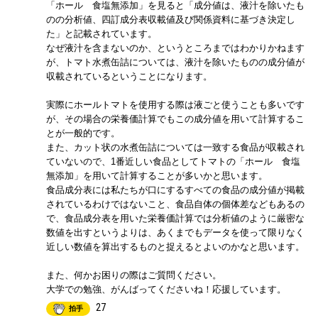
「ホール 食塩無添加」を見ると「成分値は、液汁を除いたも
のの分析値、四訂成分表収載値及び関係資料に基づき決定し
た」と記載されています。
なぜ液汁を含まないのか、というところまではわかりかねます
が、トマト水煮缶詰については、液汁を除いたものの成分値が
収載されているということになります。
実際にホールトマトを使用する際は液ごと使うことも多いです
が、その場合の栄養価計算でもこの成分値を用いて計算するこ
とが一般的です。
また、カット状の水煮缶詰については一致する食品が収載され
ていないので、1番近しい食品としてトマトの「ホール 食塩
無添加」を用いて計算することが多いかと思います。
食品成分表には私たちが口にするすべての食品の成分値が掲載
されているわけではないこと、食品自体の個体差などもあるの
で、食品成分表を用いた栄養価計算では分析値のように厳密な
数値を出すというよりは、あくまでもデータを使って限りなく
近しい数値を算出するものと捉えるとよいのかなと思います。
また、何かお困りの際はご質問ください。
大学での勉強、がんばってくださいね！応援しています。
27
拍手